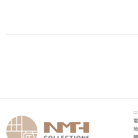
:::
國