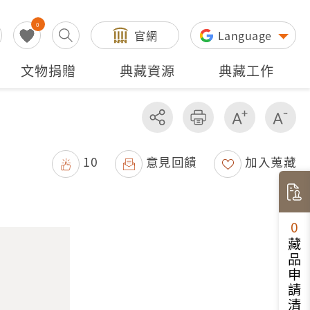
0
官網
Language
文物捐贈
典藏資源
典藏工作
分享
友善列印
增加字級
減
10
意見回饋
加入蒐藏
0
藏品申請清單