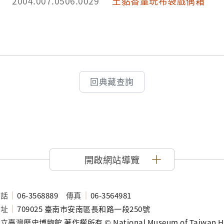
2004.007.0506.0029
土黏香童玩布袋戲偶箱
回典藏查詢
開啟網站導覽
電話
06-3568889
傳真
06-3564981
地址
709025 臺南市安南區長和路一段250號
立臺灣歷史博物館 著作權所有 © National Museum of Taiwan History