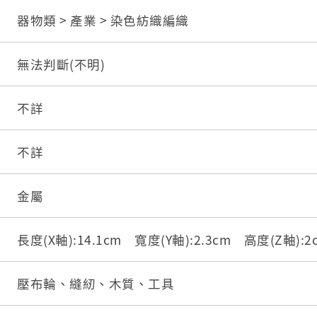
器物類 > 產業 > 染色紡織編織
無法判斷(不明)
不詳
不詳
金屬
長度(X軸):14.1cm 寬度(Y軸):2.3cm 高度(Z軸):
壓布輪、縫紉、木質、工具