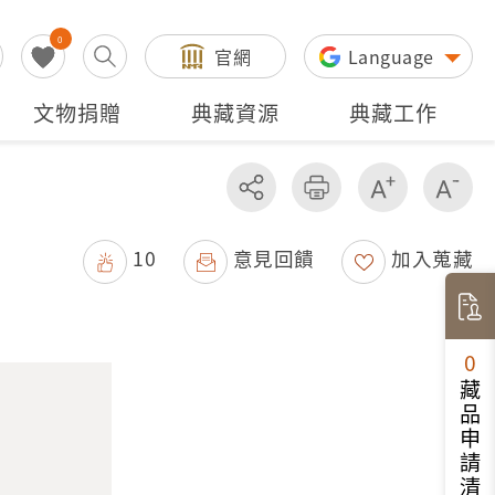
0
官網
Language
文物捐贈
典藏資源
典藏工作
分享
友善列印
增加字級
減
10
意見回饋
加入蒐藏
0
藏品申請清單