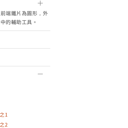
的前端鐵片為圓形，外
程中的輔助工具。
之1
之2