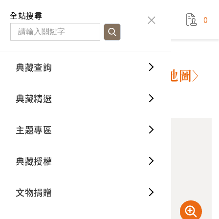
國立臺灣歷史博物館
查
全站搜尋
0
藏品檢
特色館
臺灣與
空間篇
申請說
捐贈流
Open D
典藏概
典藏查詢
藏品資料
典藏查詢
分類瀏
重要古
看得見
時間篇
操作指
我要捐
3D數位
典藏制
《東印度水路誌》之〈世界地圖〉
典藏精選
10
意見回饋
加入蒐藏
一般古
藏品故
人間篇
開始申
常見問
電子書
文物典
主題專區
世界記
影音專
案件進
典藏網
保存維
典藏授權
熱門藏
常見問
典藏空
文物捐贈
典藏專