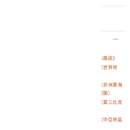
eno（小琉球）或Lequeo major（小琉球）罷了。本物
件為書中收錄的一張東印度圖，圖中福建沿海處繪有三個
編目日期
小島，北島註記Formosa（福爾摩沙島），中島無名、南
2019/01/08
島為Lequeo pequeno（小琉球）。
部件清單
登錄號
文物名稱
2003.015.0168
林思索頓著《東印度水路誌》
2003.015.0168.0001
《東印度水路誌》之〈世界地
圖〉
2003.015.0168.0002
《東印度水路誌》之〈非洲東海
岸及馬達加斯加海域地圖〉
2003.015.0168.0003
《東印度水路誌》之〈莫三比克
地圖〉
2003.015.0168.0004
《東印度水路誌》之〈中亞地區
地圖〉