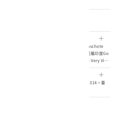
紙質
關鍵字
葡萄牙東印度公司
文物描述
本物件收錄在林思索頓（Jan Huygen van Linschote
n）所著的《東印度水路誌》，林思索頓曾在葡屬印度Go
a停留五年時間，擔任葡萄牙駐Goa大主教Don Very Vinc
ente da Fonseca的書記或文書人員。因此有機會閱覽、
抄寫有關葡萄牙東印度地區的文獻資料。後來回到荷蘭
參考資料
後，於1595年完成此書，隔年交由阿姆斯特丹出版商Cor
曹永和，2000。臺灣早期歷史研究，頁：313-314。臺
nelis Claesz.出版。 此書基本上是一部以Goa為中心介紹
北：聯經。
葡萄牙在東印度各地狀況的見聞錄，書中並未任何有關福
爾摩沙的支字片語，例如在第二十六節「有關日本島」
編目者
（Van ‘t Eylandt Iapan）中，也僅提到Lequeo pequ
委託編目-社團法人臺灣歷史學會01