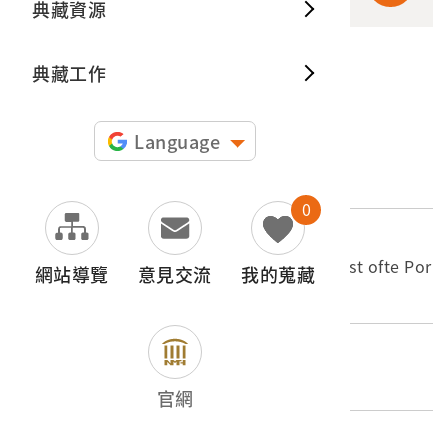
典藏資源
典藏出
典藏工作
申請授權
Language
文物名稱
《東印度水路誌》之〈世界地圖〉
0
外文名稱
Itinerario, Voyage ofte Schipvaert naer Oost ofte Por
網站導覽
意見交流
我的蒐藏
tugaels Indien: World Map
登錄號
2003.015.0168.0001
官網
類別