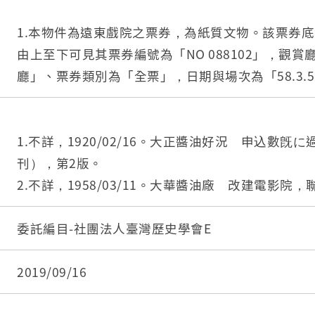
1.本物件為遠東戲院之票券，為紙質文物。該票券
由上至下可見其票券編號為「NO 088102」，觀
廳」、票券類別為「全票」，日期與場次為「58.3.
亦印有橘紅色之騎縫章。物件背面為空白頁面。
2.臺灣的戲院文化始於日治時期，日本受明治維新
文明，娛樂文化亦逐漸於臺灣各地普及。遠東戲院成立
1.不詳，1920/02/16。大正醬油好況 申込數旣
8），位於臺北市南京西路。該戲院原址為大正9年（
刊），第2版。
醬油株式會社」，戰後由莊福接手改為「大華醬油
2.不詳，1958/03/11。大華醬油廠 改建電影院
戲院股份有限公司」。
委託編目-社團法人臺灣歷史學會E
2019/09/16