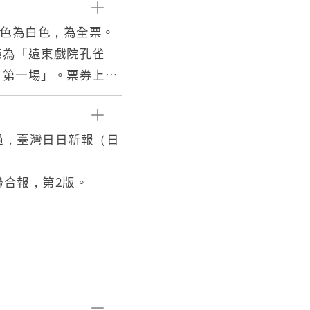
底色為白色，為全票。
賞廳為「遠東戲院孔雀
5 第一場」。票券上方
洗禮後，積極追求西方
於民國47年（195
に過，臺灣日日新報（日
1920）設立的「大正
」，而後改組為「遠東
，聯合報，第2版。