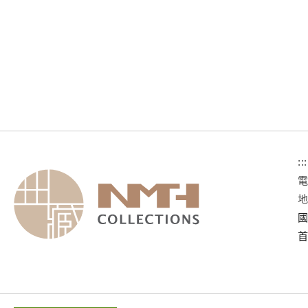
:::
國
首