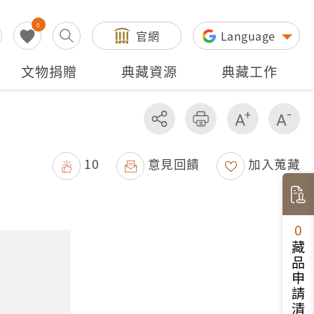
0
官網
Language
文物捐贈
典藏資源
典藏工作
分享
友善列印
增加字級
減
10
意見回饋
加入蒐藏
0
藏品申請清單