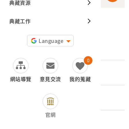
典藏資源
典藏出
典藏工作
申請授權
Language
文物名稱
《囍宴》電影劇照8
0
外文名稱
The Wedding Banquet
網站導覽
意見交流
我的蒐藏
登錄號
2003.009.0083.0009
官網
類別
器物類 > 商業財產 > 廣告與商標