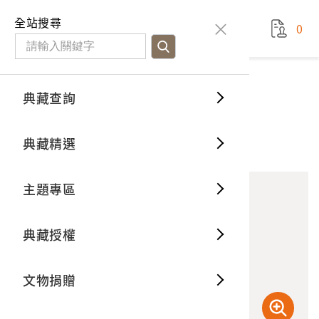
國立臺灣歷史博物館
查
全站搜尋
0
藏品檢
特色館
臺灣與
空間篇
申請說
捐贈流
Open D
典藏概
典藏查詢
藏品資料
典藏查詢
分類瀏
重要古
看得見
時間篇
操作指
我要捐
3D數位
典藏制
《囍宴》電影劇照8
典藏精選
10
意見回饋
加入蒐藏
一般古
藏品故
人間篇
開始申
常見問
電子書
文物典
主題專區
世界記
影音專
案件進
典藏網
保存維
典藏授權
熱門藏
常見問
典藏空
文物捐贈
典藏專