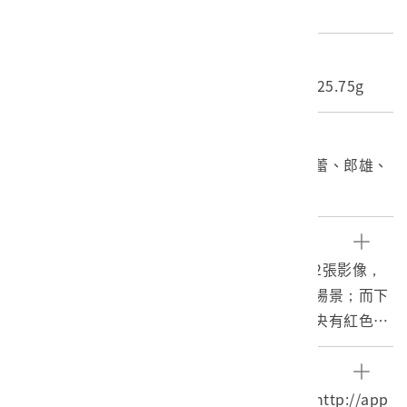
紙質
尺寸/重量
長度(X軸):25.4cm 寬度(Y軸):38.3cm 重量:25.75g
關鍵字
臺灣電影、囍宴、李安、中影、同志片、歸亞蕾、郎雄、
金素梅、趙文瑄
文物描述
臺灣電影《囍宴》的彩色印刷劇照。計有上下2張影像，
上方為喜宴時歸亞蕾餵甜湯給女主角金素梅的場景；而下
方則是喝喜酒現場大夥嬉鬧開心的模樣。另中央有紅色粗
體印刷的片名「囍宴」二字，空白處則是英文片名"THE
WEDDING BANQUET"、「導演李安」、"DIRECTED BY
參考資料
ANG LEE"等字樣。上方空白處為「三一股份有限公司．
囍宴 The Wedding Banquet，開眼電影網，http://app