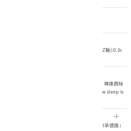
材質
塑膠
尺寸/重量
長度(X軸):30.6cm 寬度(Y軸):30.5cm 高度(Z軸):0.3c
m 重量:188.2g
關鍵字
33轉、12吋、英語流行歌、Linda Ronstadt、琳達朗絲
黛、It's so easy、You Light up my life、How deep is
your love、選輯、重製
文物描述
朝陽唱片公司（局版台音字104號，位於台北市承德路）