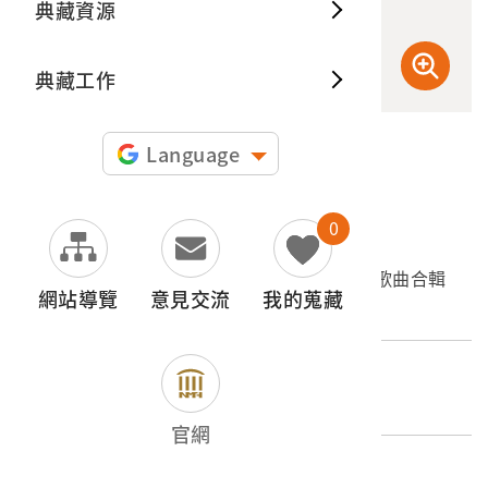
典藏資源
典藏出
典藏工作
Language
申請授權
0
文物名稱
朝陽唱片公司出品唱片編號「TP-2025」西洋歌曲合輯
網站導覽
意見交流
我的蒐藏
《熱門音樂第25集》
外文名稱
Billboard Golden Hits Songs
官網
登錄號