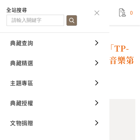
國立臺灣歷史博物館
查
全站搜尋
0
藏品檢
特色館
臺灣與
空間篇
申請說
捐贈流
Open D
典藏概
典藏查詢
藏品資料
典藏查詢
分類瀏
重要古
看得見
時間篇
操作指
我要捐
3D數位
典藏制
朝陽唱片公司出品唱片編號「TP-
2025」西洋歌曲合輯《熱門音樂第
典藏精選
一般古
藏品故
人間篇
開始申
常見問
電子書
文物典
25集》
主題專區
世界記
影音專
案件進
典藏網
保存維
10
意見回饋
加入蒐藏
典藏授權
熱門藏
常見問
典藏空
文物捐贈
典藏專