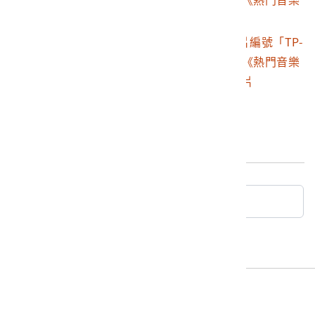
(黛比潘) 演唱，1977年10月登上Billboard蟬聯10週冠
第25集》唱片封套
軍，這首歌在當時風格極為獨特，高亢的靈魂樂轉音唱
2003.001.1052.0002
朝陽唱片公司出品唱片編號「TP-
法，開創新風格的流行曲風，而後在美國歌壇不斷被翻
2025」西洋歌曲合輯《熱門音樂
唱，成為跨世代的知名歌曲。" How Deep Is Your Love
第25集》12吋塑膠唱片
"則是抒情樂團Bee Gees的知名歌曲。
最後更新日期：
2026/06/14
回典藏查詢