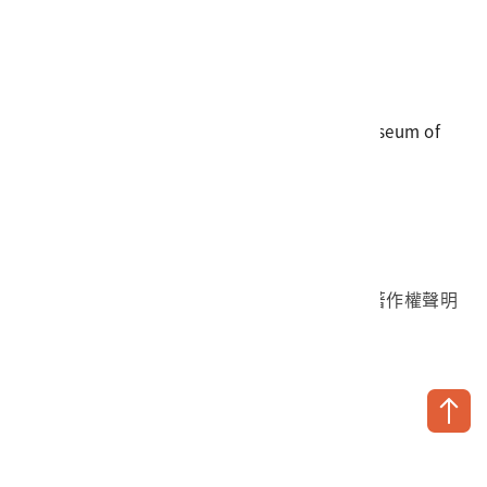
電話
06-3568889
傳真
06-3564981
地址
709025 臺南市安南區長和路一段250號
國立臺灣歷史博物館 著作權所有 © National Museum of
Taiwan History. All Rights reserved.
首頁於2023年12月更版
國立臺灣歷史博物館 Facebook 粉絲頁
國立臺灣歷史博物館 IG
國立臺灣歷史博物館 YouTube 頻道
問卷調查
個資保護
網路著作權聲明
隱私權宣告
網路安全政策