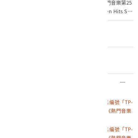
出品唱片編號「TP-2025」西洋歌曲合輯《熱門音樂第25
集--全美排行榜熱門暢銷曲（Billboard Golden Hits So
ngs）》。民國66年12月10日出版。
封套正面為Linda Ronstadt（琳達朗絲黛）在1977年初
編目者
發行之「Simple Dreams」專輯封面，標記為「超級豪華
委託編目黃裕元
版」、邱彼得編選。
A面收錄"It's so easy"(非常容易)、"You Light up my lif
編目日期
e"(你照亮我的生命)、"How deep is your love"(你的愛
2012/06/28
有多深)等六首，B面收錄"Dance little lady dance"(跳
舞吧！少女)、"Boogie Night"(布姬夜)、"Blue Bayou"
部件清單
(藍色的港灣)等六首。兩面共十二首英文歌曲。
登錄號
文物名稱
這張專輯歌曲均為1977年發表的知名歌曲。A面第一首"I
2003.001.1052
朝陽唱片公司出品唱片編號「TP-
t's So Easy"為琳達朗絲黛當年度發行的冠軍專輯「Simp
2025」西洋歌曲合輯《熱門音樂
le Dreams」主打歌，這張翻版合輯的封套正面即這張專
第25集》
輯封套正面，該封套也獲得當年度葛萊美獎最佳封面設
2003.001.1052.0001
朝陽唱片公司出品唱片編號「TP-
計。第二首的 "You Light up my life"由Debby Boone
2025」西洋歌曲合輯《熱門音樂