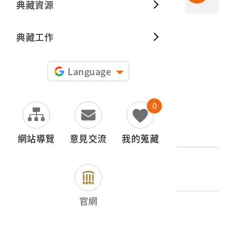
典藏資源
典藏出
典藏工作
申請授權
圖片授權聲明：
Language
0
文物名稱
竹編3層𣛮籃之上層
網站導覽
意見交流
我的蒐藏
登錄號
2003.001.0457.0002
官網
類別
器物類 > 宗教禮俗 > 生命禮俗