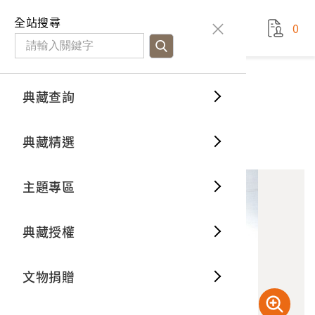
國立臺灣歷史博物館
查
全站搜尋
0
藏品檢
特色館
臺灣與
空間篇
申請說
捐贈流
Open D
典藏概
典藏查詢
藏品資料
典藏查詢
分類瀏
重要古
看得見
時間篇
操作指
我要捐
3D數位
典藏制
竹編3層𣛮籃之上層
典藏精選
10
意見回饋
加入蒐藏
一般古
藏品故
人間篇
開始申
常見問
電子書
文物典
主題專區
世界記
影音專
案件進
典藏網
保存維
典藏授權
熱門藏
常見問
典藏空
文物捐贈
典藏專