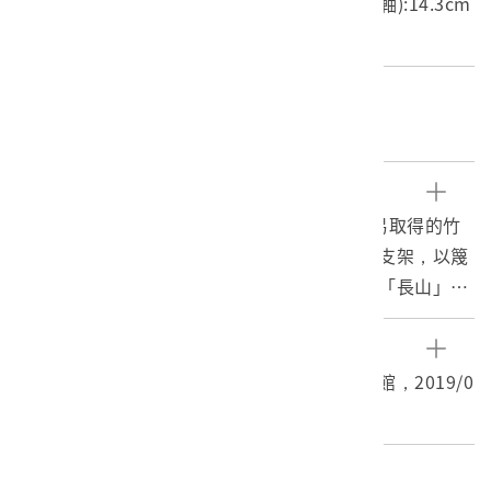
長度(X軸):46.2cm 寬度(Y軸):46cm 高度(Z軸):14.3cm
重量:0.9kg
關鍵字
竹器、竹編、禮餅籃、謝籃
文物描述
本件為竹編3層𣛮籃之上層，採用臺灣民間容易取得的竹
子剖成竹片、竹篾、竹絲，再用竹片、竹篾為支架，以篾
條或篾皮交互編織圓形壁體的空間，底部書寫「長山」二
字。未上漆或彩繪，保存完整。
𣛮籃是傳統民間重要的盛物容器，可裝蔬果食物等物品。
參考資料
竹謝籃，臺灣民俗文物辭典，國史館臺灣文獻館，2019/0
2/20。
編目者