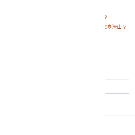
2002.007.0007.0019
布農族東埔社家屋
2002.007.0007.0020
布農族東埔社人的露營
2002.007.0007.0021
森丑之助與中井宗三《臺灣山岳
景觀》封套
最後更新日期：
2025/05/06
回典藏查詢