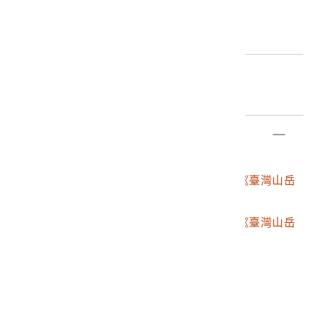
中央山脈の春色 Spring days in one of the central mo
編目者
untains.」等日文、英文圖名。
張淑卿
2.關門山，位於中央山脈南三段，海拔10,060日尺（3,04
5公尺），今測標高2,975公尺，清代最後開闢的一條開山
編目日期
撫番道路－關門古道，因橫越過中央山脈關門山而得名。
2014/03/28
部件清單
登錄號
文物名稱
2002.007.0007
森丑之助與中井宗三《臺灣山岳
景觀》
2002.007.0007.0001
森丑之助與中井宗三《臺灣山岳
景觀解說》
2002.007.0007.0002
〈臺灣山岳景觀附圖〉
2002.007.0007.0003
新高山山頂
2002.007.0007.0004
從東方所見新高山