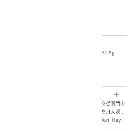
日本東京市印刷、臺北市發行
材質
紙質
尺寸/重量
長度(X軸):37.8cm 寬度(Y軸):29.4cm 重量:31.8g
關鍵字
關門山、安東軍山、森氏杜鵑、關門古道
文物描述
1.本圖是《臺灣山岳景觀》第13圖，圖像內容為從關門山
北望安東軍山及其以北的中央山脈，前方溪谷為丹大溪，
春天的高山可見森氏杜鵑（Rhododendron Morii Hayat
a）開滿著淡紅色的花朵，十分美麗。圖下方印有「XⅢ.