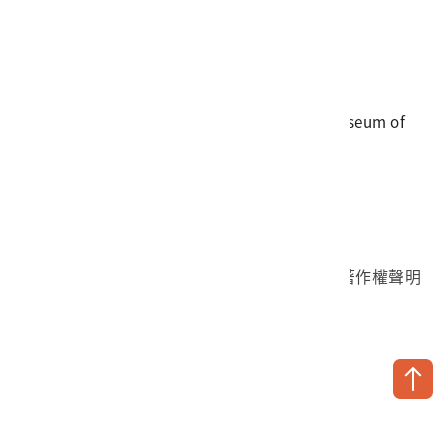
電話
06-3568889
傳真
06-3564981
地址
709025 臺南市安南區長和路一段250號
國立臺灣歷史博物館 著作權所有 © National Museum of
Taiwan History. All Rights reserved.
首頁於2023年12月更版
國立臺灣歷史博物館 Facebook 粉絲頁
國立臺灣歷史博物館 IG
國立臺灣歷史博物館 YouTube 頻道
問卷調查
個資保護
網路著作權聲明
隱私權宣告
網路安全政策