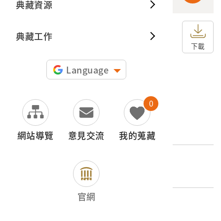
典藏資源
典藏出
典藏工作
申請授權
下載
圖片授權聲明：
Language
0
文物名稱
中央山脈的春色
網站導覽
意見交流
我的蒐藏
外文名稱
中央山脈の春色
官網
登錄號
2002.007.0007.0015