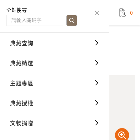
國立臺灣歷史博物館
查
全站搜尋
0
藏品檢
特色館
臺灣與
空間篇
申請說
捐贈流
Open D
典藏概
典藏查詢
藏品資料
典藏查詢
分類瀏
重要古
看得見
時間篇
操作指
我要捐
3D數位
典藏制
中央山脈的春色
典藏精選
10
意見回饋
加入蒐藏
一般古
藏品故
人間篇
開始申
常見問
電子書
文物典
主題專區
世界記
影音專
案件進
典藏網
保存維
典藏授權
熱門藏
常見問
典藏空
文物捐贈
典藏專