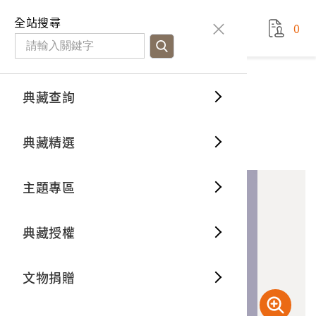
國立臺灣歷史博物館
查
全站搜尋
0
藏品檢
特色館
臺灣與
空間篇
申請說
捐贈流
Open D
典藏概
典藏查詢
藏品資料
典藏查詢
分類瀏
重要古
看得見
時間篇
操作指
我要捐
3D數位
典藏制
石製甘蔗車之石底座
典藏精選
10
意見回饋
加入蒐藏
一般古
藏品故
人間篇
開始申
常見問
電子書
文物典
主題專區
世界記
影音專
案件進
典藏網
保存維
典藏授權
熱門藏
常見問
典藏空
文物捐贈
典藏專