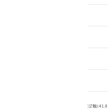
歷史分期
無法判斷(不明)
創作者/製造者
不詳
產地源始/製造地
不詳
材質
石質
尺寸/重量
長度(X軸):190.3cm 寬度(Y軸):96.1cm 高度(Z軸):41.8