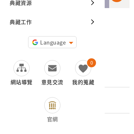
典藏資源
典藏出
典藏工作
申請授權
圖片授權聲明：
Language
0
文物名稱
石製甘蔗車之石底座
網站導覽
意見交流
我的蒐藏
登錄號
2001.014.0001.0001
官網
類別
器物類 > 產業 > 製糖