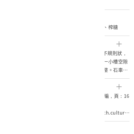
cm 重量:1445.2kg
關鍵字
糖業、製糖、生產工具、石車、石底座、甘蔗、榨糖
文物描述
1.本物件為石製甘蔗車之石底座，底座周邊呈不規則狀，
左右各有兩處凹槽供放置蔗輪，兩凹槽中間有一小槽空隙
可供甘蔗汁流出至石盆，該石底座大致保存完整。石車為
傳統的甘蔗壓榨機。
2.石車為傳統的甘蔗壓榨機。石車大多是先民「唐山過臺
參考資料
灣」時，充作船艙的壓艙石，作為穩定船身之用。由於相
1.江韶瑩等撰稿，2009。臺灣民俗文物辭彙類編，頁：16
當笨重，多半以牛來牽拉做力。而壓榨甘蔗，是在一石製
6。南投：國史館台灣文獻館。
磨盤上放置兩粒石車，其中一粒是固定式，另一粒是活動
2.甘蔗車，文化部國家文化資料庫，http://nrch.culture.
式。推動時以牛隻來轉動，將甘蔗放進兩個石車間，就能
tw/twpedia.aspx?id=13714（瀏覽日期：2019/05/2
搾出蔗汁，以供製糖用。
3）。
編目者