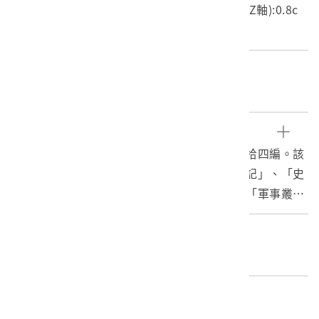
長度(X軸):15.1cm 寬度(Y軸):22.8cm 高度(Z軸):0.8c
m 重量:147g
關鍵字
甲午戰爭、陸軍、戰爭
文物描述
本物件為河村直所編之《日清戰爭實記》的第拾四編。該
編目次中可見「口繪」、「戰勝の新年戰爭實記」、「史
傳」、「地理」、「文苑」、「軍人逸話」、「軍事叢
談」、「海外評論」、「國論一斑」、「戰事公報」、
「戰事私信」、「海外彙報」、「海內彙報」。
編目者
委託編目-社團法人臺灣歷史學會02
編目日期
2021/02/01