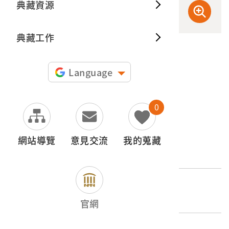
典藏資源
典藏出
典藏工作
申請授權
Language
圖片授權聲明：
0
文物名稱
網站導覽
意見交流
我的蒐藏
博文館發行《日清戰爭實記》第拾四編
登錄號
2001.008.0094.0014
官網
類別