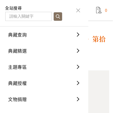
國立臺灣歷史博物館
查
全站搜尋
0
藏品檢
特色館
臺灣與
空間篇
申請說
捐贈流
Open D
典藏概
典藏查詢
藏品資料
典藏查詢
分類瀏
重要古
看得見
時間篇
操作指
我要捐
3D數位
典藏制
博文館發行《日清戰爭實記》第拾
四編
典藏精選
一般古
藏品故
人間篇
開始申
常見問
電子書
文物典
10
意見回饋
加入蒐藏
主題專區
世界記
影音專
案件進
典藏網
保存維
典藏授權
熱門藏
常見問
典藏空
文物捐贈
典藏專