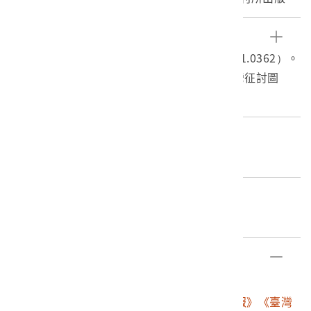
專號，總計有5編，即第98、101、103、105、109號。
以新聞報導方式描寫1895年5月底至10月底間乙未戰爭戰
參考資料
事的情形，特別是對臺灣人方面的戰鬥描寫，具體生動，
1.本館有複本2本（2004.021.0159、2009.011.0362）。
並配上寫實的戰爭石版圖繪，以圖畫搭配文字的方式記錄
2.許佩賢譯，1995。攻台見聞：風俗畫報‧台灣征討圖
戰爭。由野口勝一、大田才次郎、山下重民等戰地記者主
繪。臺北：遠流。
筆，松本洗耳、遠藤耕溪、尾形月耕、山本松谷等人繪
畫。內容分為論說、記事、雜錄等三部分。
編目者
第3編於明治28年（1895）11月28日發行，封面圖描寫山
張淑卿
根少將於大肚溪右岸視察敵情，由尾形月耕繪，上有繪者
落款印「月耕」。內容從近衛師團的功績論說起，報導8
編目日期
月9日至10月10日間海軍砲擊香山港、彰化附近大攻擊、
2011/09/27
焚燒布袋嘴等新竹、彰化至嘉義一帶的攻擊行動。全書文
字32頁，插圖13頁（含封面圖），每本定價金拾錢。雜錄
部件清單
附有臺灣風俗介紹、製茶場等臺灣風俗圖。
登錄號
文物名稱
2001.008.0060
東陽堂發行《風俗畫報》《臺灣