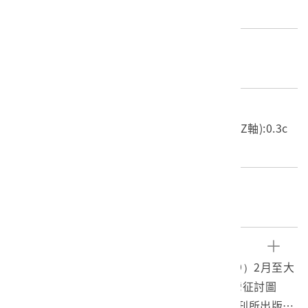
東陽堂發行
材質
書籍
尺寸/重量
長度(X軸):19.2cm 寬度(Y軸):26.2cm 高度(Z軸):0.3c
m 重量:75.5g
關鍵字
乙未之役、乙未戰爭、1895
文物描述
《風俗畫報》是日本東陽堂自明治22年（1889）2月至大
正5年（1916）3月間發行的月刊畫報。《臺灣征討圖
繪》為《風俗畫報》因應報導乙未戰爭臨時增刊所出版之