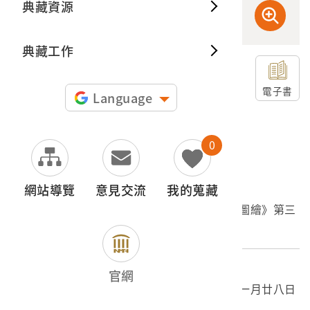
典藏資源
典藏出
典藏工作
申請授權
電子書
Language
圖片授權聲明：
0
網站導覽
意見交流
我的蒐藏
文物名稱
東陽堂發行《風俗畫報》第百三號《臺灣征討圖繪》第三
編
外文名稱
官網
風俗画報臨時增刊臺灣征討圖繪明治廿八年十一月廿八日
第百三號