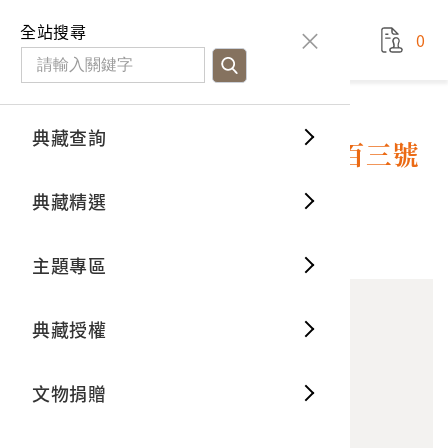
國立臺灣歷史博物館
查
全站搜尋
0
藏品檢
特色館
臺灣與
空間篇
申請說
捐贈流
Open D
典藏概
典藏查詢
藏品資料
典藏查詢
分類瀏
重要古
看得見
時間篇
操作指
我要捐
3D數位
典藏制
東陽堂發行《風俗畫報》第百三號
《臺灣征討圖繪》第三編
典藏精選
一般古
藏品故
人間篇
開始申
常見問
電子書
文物典
10
意見回饋
加入蒐藏
主題專區
世界記
影音專
案件進
典藏網
保存維
典藏授權
熱門藏
常見問
典藏空
文物捐贈
典藏專