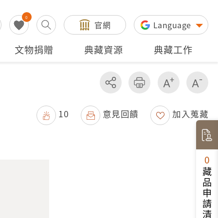
0
官網
Language
文物捐贈
典藏資源
典藏工作
分享
友善列印
增加字級
減
10
意見回饋
加入蒐藏
0
藏品申請清單