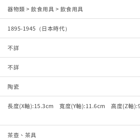
器物類 > 飲食用具 > 飲食用具
1895-1945（日本時代）
不詳
不詳
陶瓷
長度(X軸):15.3cm 寬度(Y軸):11.6cm 高度(Z軸):9
茶壺、茶具