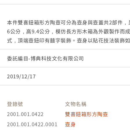
本件雙喜鈕箱形方陶壺可分為壺身與壺蓋共2部件，呈長
6公分，高9.4公分，模仿長方形木箱為外觀製作而
式，頂端壺鈕印有囍字裝飾。壺身以貼花技法裝飾
流身作一彎嘴明接，於壺身頂端作提樑式把手。
茶壺是一種供泡茶和斟茶用的帶嘴器皿，由壺蓋、
委託編目-博典科技文化有限公司
（流）、提把等部分所組成。傳統茶壺以陶土製作
璃、瓷器等材質。茶壺的大小選擇可依照飲茶人數
2019/12/17
愛好者還會依照沖泡的茶種選擇不同類型的茶壺作
登錄號
文物名稱
2001.001.0422
雙喜鈕箱形方陶壺
2001.001.0422.0001
壺身