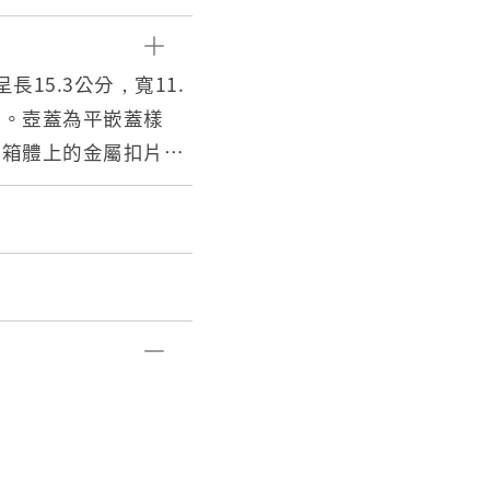
15.3公分，寬11.
成。壺蓋為平嵌蓋樣
如箱體上的金屬扣片，
壺身、壺底足、嘴
而成，亦有金屬、玻
多寡而定，講究喝茶的
搭配。