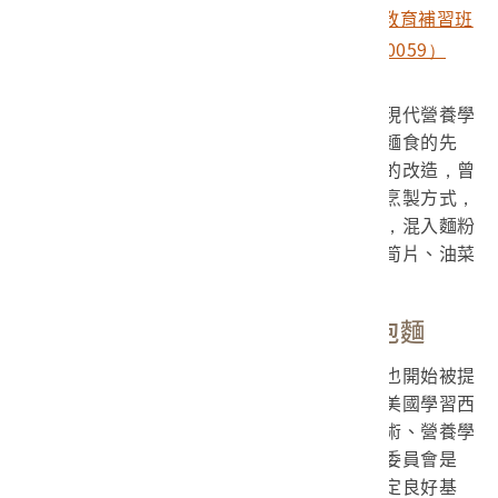
1969年10月師大家政教育系第廿屆家庭生活教育補習班
全體學員合影照（館藏號2017.022.0004.0059）
糧食局為了推廣麵食，積極起用這些具有現代營養學
知識的家政學生。這些人便成為農村地區推廣麵食的先
鋒。師大家政系本身也十分積極推動飲食生活的改造，曾
經舉辦麵條烹製展示會，示範了四十餘種麵條烹製方式，
其中不乏一些餐館菜餚，舉凡將紅蘿蔔打成汁，混入麵粉
中製成的珊瑚麵條，或者是佐以墨魚、瘦肉、筍片、油菜
的廣州燴麵等。
吃點心囉！麵包、蛋糕、餅乾與泡麵
在美國小麥協會支持下，西式麵包和蛋糕也開始被提
倡。除了透過招考方式，送徐華強與徐貴林到美國學習西
式烘焙技術，並在回國後擔任講師傳授烘焙技術、營養學
知識。有研究者形容臺灣區麵麥食品推廣執行委員會是
「臺灣烘焙界的哈佛」，為臺灣的烘焙產業奠定良好基