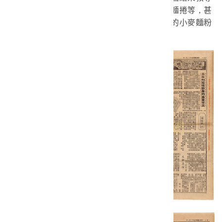
農村婦女在家製作麵點，如饅頭、蔥油餅、蒸麵捲等，甚
至在八七水災過後成立試食會，利用救濟災民的小麥麵粉
推廣麵食。