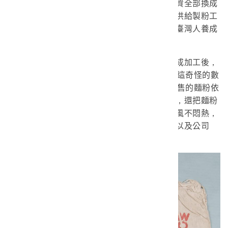
經濟部長尹仲容的堅持下，美方同意將援助物資全部換成
小麥，而不是僅提供麵粉。進口小麥被安排提供給製粉工
廠發展輕工業；而國際行情較好的稻米，也在臺灣人養成
食用麵粉製品的習慣後，大量出口賺取外匯。
本件藏品即是桃園麵粉工廠在獲得小麥完成加工後，
按照規定加印中美合作的標示。規定22公斤裝這奇怪的數
字，是因為恰約等於50磅一袋，而目前臺灣市售的麵粉依
然維持這習慣。勤儉的臺灣人，在用完麵粉後，還把麵粉
袋子製成開襠褲，因為是純棉的材質，十分通風不悶熱，
褲身上也可以看見中美合作和雙方國旗圖案，以及公司
中、英文名稱等字樣。