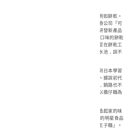
礎。
此外，麵粉業界也進一步發展各項麵食，例如餅乾。
統一企業為應付自家過剩的麵粉產能，成立下游公司「可
口企業」，與日本的日清製菓株式會社合作，研發新產品
可口奶滋。1970年，這一款打著高級奶油椰子口味的餅乾
正式上市，除了大手筆舉辦抽獎活動宣傳，甚至在餅乾工
廠旁邊設立「可口樂園」，還有涼亭假山、噴水池，說不
定是臺灣最早的「觀光工廠」。
另外一項則是速食麵。統一企業甚至派員到日本學習
泡麵技術，試圖將麵粉事業延伸到速食麵產業。據說初代
的統一麵剛推出時，並沒有附任何油包、肉燥，銷路也不
敵當時臺灣第一包泡麵「生力麵」。直到後來以擔仔麵為
靈感，才研發了如今看見的「統一肉燥麵」。
除了統一肉燥麵和生力麵之外，以味精製造起家的味
王，也投入泡麵的生產行列。1970年，和日本的明星食品
株式會社技術合作，開始生產「味王麵」和「王子麵」。