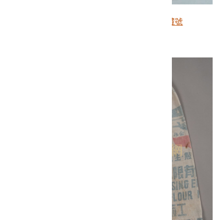
桃園麵粉工業公司製美援麵粉袋（館藏號
2005.010.0462）