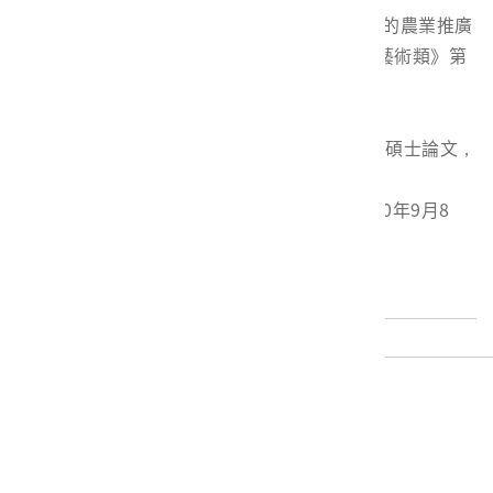
王文裕，〈《豐年》雜誌與臺灣戰後初期的農業推廣
(1951-1954)〉，《高雄師大學報人文與藝術類》第
30期（2011.6），頁1-22。
陳瑋全，〈戰後臺灣推廣麵食之研究
（1945~1980）〉，國立中正大學歷史所碩士論文，
2009。
生力麵，臺灣第一家泡麵
（閱覽日期2020年9月8
日）
最後更新日期:
2021/03/25 16:41
電話
06-3568889