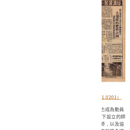
豐年社《豐年》第1卷10期（館藏號2010.031.0201）
由於以農村婦女做為推廣對象，家政教育也成為動員
的對象。1953年，在農復會和美國專家的建議下設立的師
大家政系，是全臺第一個家政系。培養家政教師，以及協