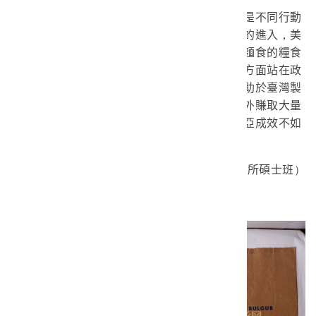
就臺灣而言，麵食成為主食絕非偶然，而是不同行動
者共同推動所致。以國際局勢而言，隨著美援的進入，美
國的小麥為本來不生產小麥的臺灣提供了食用麵食的糧食
來源，並打開美國在國外的農產品市場；另一方面站在政
府的角度而言，推動臺灣人食用麵粉，不但有助於臺灣製
粉工業的培育，更可以出口較高價的稻米到國外賺取大量
外匯；就麵粉製造業而言，無疑是在外銷東南亞成效不如
意的背景下，創造內需的良好機會。
～作者：林聖峰（臺大歷史所碩士班）
更多相關藏品