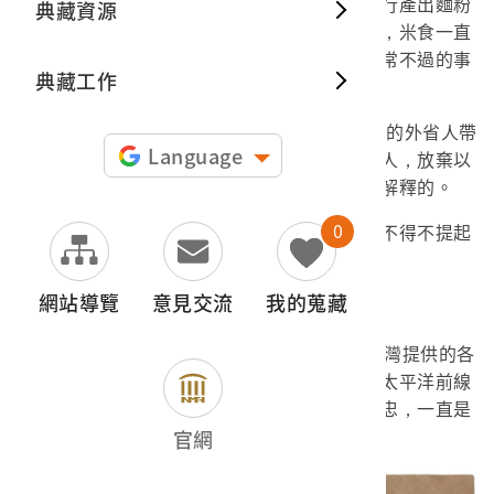
不過臺灣人開始大量接觸到麵點，甚至自行產出麵粉
典藏資源
典藏出
並不是太古早的事情。清代漢人大量移民臺灣，米食一直
是臺灣人餐桌上主食。早餐來碗稀飯配菜是正常不過的事
典藏工作
情。
或許有人會問，那會不會是1950年代北方的外省人帶
Language
來的麵點文化？但要讓以米為主食的多數臺灣人，放棄以
米為主食，恐怕不僅僅是外省文化的影響可以解釋的。
0
所以臺灣人為何開始大量食用麵食？這就不得不提起
美援了。
網站導覽
意見交流
我的蒐藏
美國對臺的經濟援助
美援指的是，從1950~1965年間美國對臺灣提供的各
項援助措施。透過穩定臺灣經濟局勢，穩住西太平洋前線
的反共堡壘。用經濟和金援換取其他國家的效忠，一直是
美國在冷戰時代重要的方式。
官網