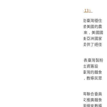
麵粉袋兒童開襠褲（館藏號2010.031.0413）
這些提供給臺灣各項農產品，除了用來幫助臺灣穩住
經濟和促進輕工業外，另外一個目的，當然是替美國的農
產品尋找外銷出口的市場。尤其是1920年代以來，美國國
內的農產品面臨生產過剩的窘境，也由於二戰後亞洲國家
的稻米產量趕不上激增的人口，為小麥的傾銷提供了絕佳
環境。
1962年，負責監督美援使用的美援會和代表臺灣製粉
產業界的臺灣區麵粉同業公會簽訂協議，共同出資籌設
「臺灣區麵麥食品推廣執行委員會」，以推動臺灣的麵食
習慣。並在臺中、臺北等地設立麵食推廣中心，教導民眾
製作小籠包、蔥油餅、小籠包等中式麵點。
為配合政府的小麥推行政策，中國農村復興聯合委員
會（簡稱農復會）的刊物《豐年》，也陸續撰文推廣麵食
的好處，例如鼓吹麵粉的營養好處，甚至透過圖繪來教導