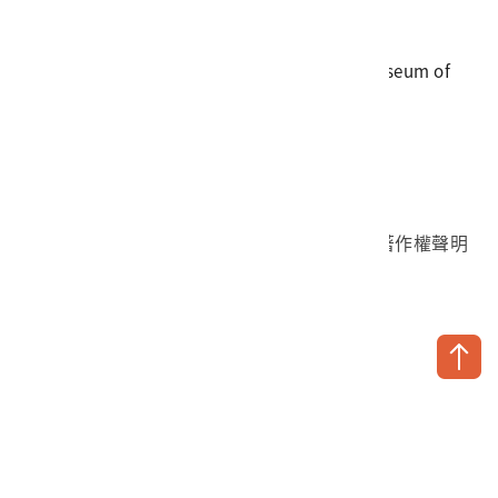
傳真
06-3564981
地址
709025 臺南市安南區長和路一段250號
國立臺灣歷史博物館 著作權所有 © National Museum of
Taiwan History. All Rights reserved.
首頁於2023年12月更版
國立臺灣歷史博物館 Facebook 粉絲頁
國立臺灣歷史博物館 IG
國立臺灣歷史博物館 YouTube 頻道
問卷調查
個資保護
網路著作權聲明
隱私權宣告
網路安全政策