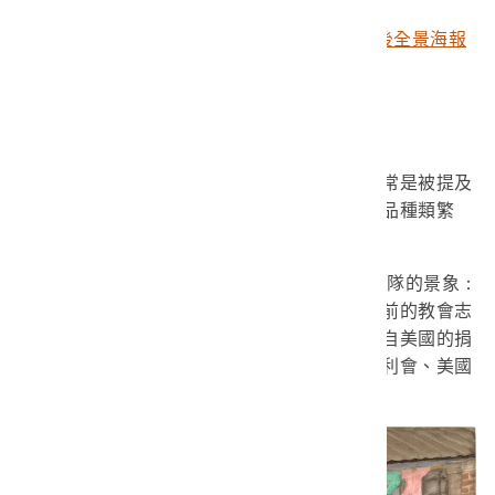
石門水庫建設促進委員會印製石門水庫完成後全景海報
（館藏號2005.010.0134）
排隊領麵粉的年代
老一輩臺灣人關於美援的記憶中，麵粉袋常是被提及
的回憶。事實上，美援提供給臺灣的剩餘農產品種類繁
多，而小麥則改變了臺灣人的飲食習慣。
1950年代，在臺灣的教會門口常可見到排隊的景象：
清瘦的婦人拿著物資配發證要換取物資，而面前的教會志
工則搬出數磅的奶粉、麵粉交給婦人。這些來自美國的捐
贈救濟物資，被交由天主教福利會、基督教福利會、美國
世界信義宗教救濟會三個宗教團體發放。