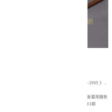
桿麵棍（館藏號2014.023.0004）
參考資料
安後暐，《美援與臺灣的職業教育 : 1950-1965 》，
臺北：國史館，2010。
劉志偉，〈國際農糧體制與國民飲食：戰後臺灣麵食
的政治經濟學〉，《中國飲食文化》第7卷1期
（2011），頁1-59。