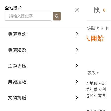
國立臺灣歷史博物館
查
全站搜尋
0
藏品檢
特色館
臺灣與
空間篇
申請說
捐贈流
Open D
典藏概
主題專區
藏品故事百寶箱
日常記憶點滴
美
典藏查詢
分類瀏
重要古
看得見
時間篇
操作指
我要捐
3D數位
典藏制
美援除了送麵粉，還讓臺灣人開始
養成麵食文化
典藏精選
一般古
藏品故
人間篇
開始申
常見問
電子書
文物典
8152
4
主題專區
世界記
影音專
案件進
典藏網
保存維
關鍵字：麵食、冷戰、農復會、文化交流、家政。
典藏授權
麵食已經在臺灣人的日常生活中占有重要的地位。走
熱門藏
常見問
典藏空
進美食商場，不難發現琳琅滿目的麵點，從西式的義大利
麵、蛋糕，再到中式的蔥油餅、月餅，甚至是泡麵和零食
文物捐贈
典藏專
餅乾，麵粉製品充斥著你我的生活。