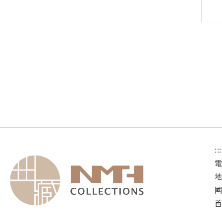
:::
國
首