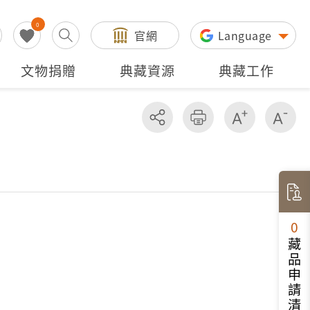
0
官網
Language
文物捐贈
典藏資源
典藏工作
分享
友善列印
增加字級
減
0
藏品申請清單