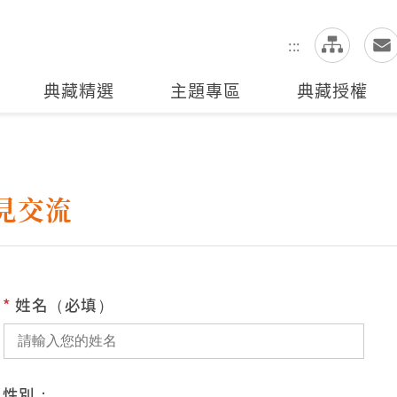
網
全站搜尋
:::
典藏精選
主題專區
典藏授權
見交流
*
姓名（必填）
性別：