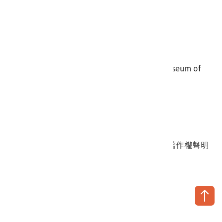
電話
06-3568889
傳真
06-3564981
地址
709025 臺南市安南區長和路一段250號
國立臺灣歷史博物館 著作權所有 © National Museum of
Taiwan History. All Rights reserved.
首頁於2023年12月更版
國立臺灣歷史博物館 Facebook 粉絲頁
國立臺灣歷史博物館 IG
國立臺灣歷史博物館 YouTube 頻道
問卷調查
個資保護
網路著作權聲明
隱私權宣告
網路安全政策