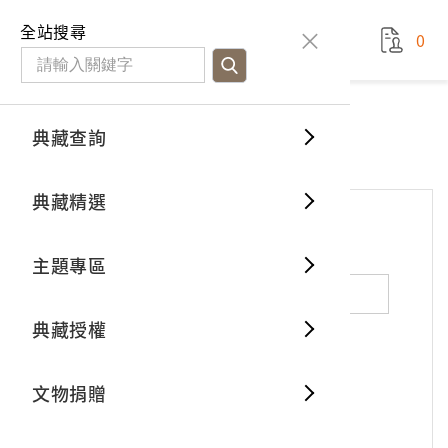
國立臺灣歷史博物館
查
全站搜尋
0
藏品檢
特色館
臺灣與
空間篇
申請說
捐贈流
Open D
典藏概
網站服務
意見交流
典藏查詢
分類瀏
重要古
看得見
時間篇
操作指
我要捐
3D數位
典藏制
意見交流
典藏精選
一般古
藏品故
人間篇
開始申
常見問
電子書
文物典
*
姓名（必填）
主題專區
世界記
影音專
案件進
典藏網
保存維
典藏授權
熱門藏
常見問
典藏空
性別：
男
女
X
不公開
文物捐贈
典藏專
*
電子郵件（必填）