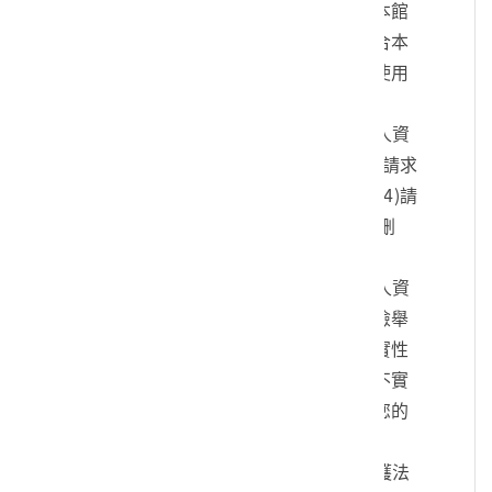
您的身份、與您進行連絡、提供您本館
各項相關服務及資訊，以及其他符合本
館組織章程所定業務等特定目的之使用
方式。
四、您可依個人資料保護法，就您的個人資
料向本館：(1)請求查詢或閱覽、(2)請求
製給複製本、(3)請求補充或更正、(4)請
求停止蒐集、處理及利用、(5)請求刪
除。
五、您可自由選擇是否提供本館您的個人資
料，但若您所提供之個人資料，經檢舉
或本館發現不足以確認您的身分真實性
或其他個人資料冒用、盜用、資料不實
等情形，本館有權暫時停止提供對您的
服務，若有不便之處敬請見諒。
六、您瞭解此一同意書符合個人資料保護法