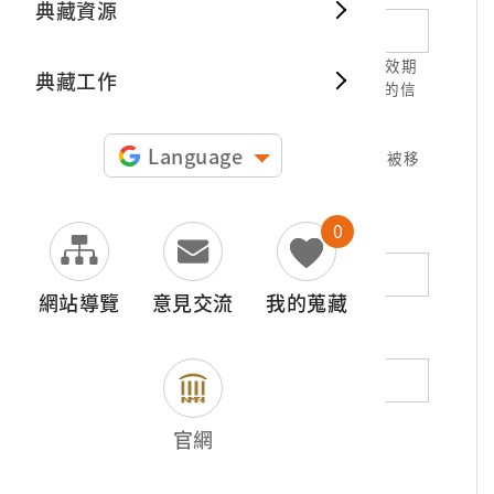
典藏資源
典藏出
1.請正確填寫以利確認信件寄達，並請於有效期
典藏工作
限( 7天 )內，完成信件驗證。凡未經您確認的信
件，本信箱將不予受理。
2.若您使用免費信箱(例如QQ、iCloud、
Language
yahoo、pchome信箱等)，本館的回信可能被移
至垃圾信件，或無法寄達，敬請留意。
0
地址（非必填）
網站導覽
意見交流
我的蒐藏
電話（非必填）
若為市內電話，請填寫區域號碼，如：02-
官網
12345678
*
內容（必填）