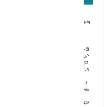
若無法正確播放驗證碼文字語音，請按
驗證碼文字連結
讀取驗證碼文字內
容
個人資料蒐集說明：
一、文化部及國立臺灣歷史博物館（以下簡
稱本館）取得您的個人資料，目的在於
本館進行相關訊息提供，您的個人資料
是受到個人資料保護法及相關法令之規
範。
二、您可依您的需要提供以下個人資料：姓
名、連絡方式或其他得以直接或間接識
別您個人之資料。
三、您同意本館以您所提供的個人資料確認