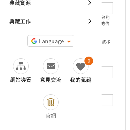
典藏資源
典藏出
1.請正確填寫以利確認信件寄達，並請於有效期
典藏工作
限( 7天 )內，完成信件驗證。凡未經您確認的信
件，本信箱將不予受理。
2.若您使用免費信箱(例如QQ、iCloud、
Language
yahoo、pchome信箱等)，本館的回信可能被移
至垃圾信件，或無法寄達，敬請留意。
0
地址（非必填）
網站導覽
意見交流
我的蒐藏
電話（非必填）
若為市內電話，請填寫區域號碼，如：02-
官網
12345678
*
內容（必填）