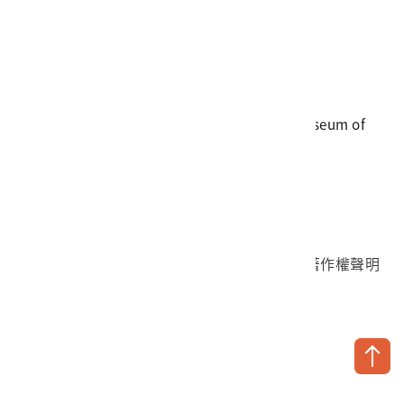
電話
06-3568889
傳真
06-3564981
地址
709025 臺南市安南區長和路一段250號
國立臺灣歷史博物館 著作權所有 © National Museum of
Taiwan History. All Rights reserved.
首頁於2023年12月更版
國立臺灣歷史博物館 Facebook 粉絲頁
國立臺灣歷史博物館 IG
國立臺灣歷史博物館 YouTube 頻道
問卷調查
個資保護
網路著作權聲明
隱私權宣告
網路安全政策