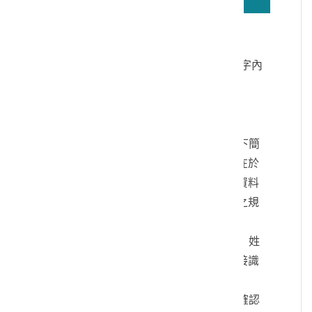
若無法正確播放驗證碼文字語音，請按
驗證碼文字連結
讀取驗證碼文字內
容
個人資料蒐集說明：
一、文化部及國立臺灣歷史博物館（以下簡
稱本館）取得您的個人資料，目的在於
本館進行相關訊息提供，您的個人資料
是受到個人資料保護法及相關法令之規
範。
二、您可依您的需要提供以下個人資料：姓
名、連絡方式或其他得以直接或間接識
別您個人之資料。
三、您同意本館以您所提供的個人資料確認