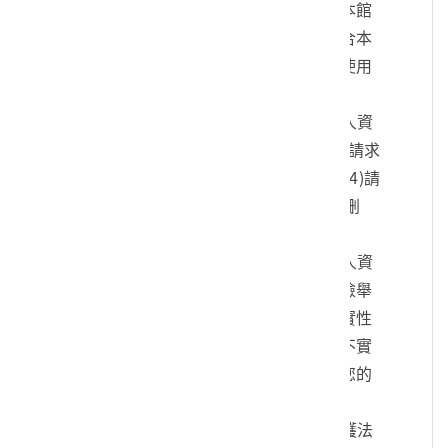
您的身份、與您進行連絡、提供您本館
各項相關服務及資訊，以及其他符合本
館組織章程所定業務等特定目的之使用
方式。
四、您可依個人資料保護法，就您的個人資
料向本館：(1)請求查詢或閱覽、(2)請求
製給複製本、(3)請求補充或更正、(4)請
求停止蒐集、處理及利用、(5)請求刪
除。
五、您可自由選擇是否提供本館您的個人資
料，但若您所提供之個人資料，經檢舉
或本館發現不足以確認您的身分真實性
或其他個人資料冒用、盜用、資料不實
等情形，本館有權暫時停止提供對您的
服務，若有不便之處敬請見諒。
六、您瞭解此一同意書符合個人資料保護法