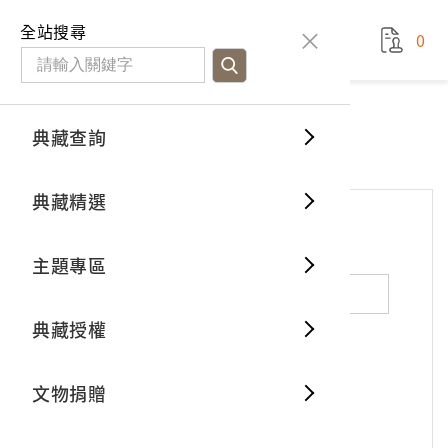
國立臺灣歷史博物館
查
全站搜尋
0
藏品檢
特色館
臺灣與
空間篇
申請說
捐贈流
Open D
典藏概
網站服務
意見交流
典藏查詢
分類瀏
重要古
看得見
時間篇
操作指
我要捐
3D數位
典藏制
意見交流
典藏精選
一般古
藏品故
人間篇
開始申
常見問
電子書
文物典
*
姓名（必填）
主題專區
世界記
影音專
案件進
典藏網
保存維
典藏授權
熱門藏
常見問
典藏空
性別：
男
女
X
不公開
文物捐贈
典藏專
*
電子郵件（必填）