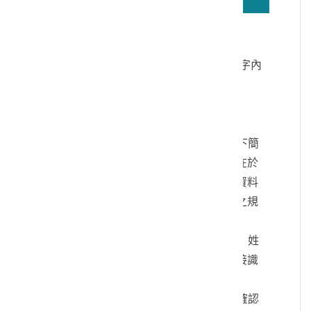
若無法正確播放驗證碼文字語音，請按
驗證碼文字連結
讀取驗證碼文字內
容
個人資料蒐集說明：
一、文化部及國立臺灣歷史博物館（以下簡
稱本館）取得您的個人資料，目的在於
本館進行相關訊息提供，您的個人資料
是受到個人資料保護法及相關法令之規
範。
二、您可依您的需要提供以下個人資料：姓
名、連絡方式或其他得以直接或間接識
別您個人之資料。
三、您同意本館以您所提供的個人資料確認