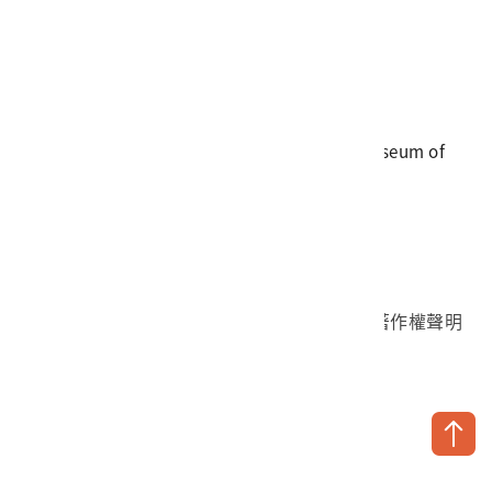
電話
06-3568889
傳真
06-3564981
地址
709025 臺南市安南區長和路一段250號
國立臺灣歷史博物館 著作權所有 © National Museum of
Taiwan History. All Rights reserved.
首頁於2023年12月更版
國立臺灣歷史博物館 Facebook 粉絲頁
國立臺灣歷史博物館 IG
國立臺灣歷史博物館 YouTube 頻道
問卷調查
個資保護
網路著作權聲明
隱私權宣告
網路安全政策