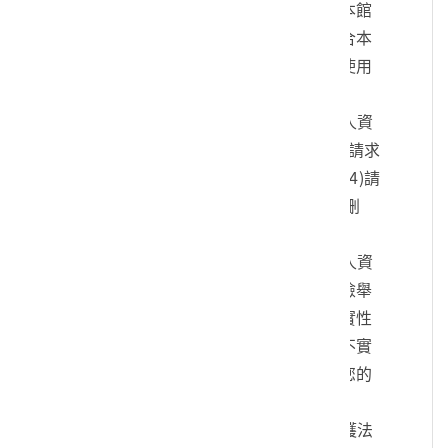
您的身份、與您進行連絡、提供您本館
各項相關服務及資訊，以及其他符合本
館組織章程所定業務等特定目的之使用
方式。
四、您可依個人資料保護法，就您的個人資
料向本館：(1)請求查詢或閱覽、(2)請求
製給複製本、(3)請求補充或更正、(4)請
求停止蒐集、處理及利用、(5)請求刪
除。
五、您可自由選擇是否提供本館您的個人資
料，但若您所提供之個人資料，經檢舉
或本館發現不足以確認您的身分真實性
或其他個人資料冒用、盜用、資料不實
等情形，本館有權暫時停止提供對您的
服務，若有不便之處敬請見諒。
六、您瞭解此一同意書符合個人資料保護法