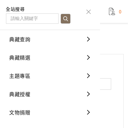
國立臺灣歷史博物館
查
全站搜尋
0
藏品檢
特色館
臺灣與
空間篇
申請說
捐贈流
Open D
典藏概
網站服務
意見交流
典藏查詢
分類瀏
重要古
看得見
時間篇
操作指
我要捐
3D數位
典藏制
意見交流
典藏精選
一般古
藏品故
人間篇
開始申
常見問
電子書
文物典
*
姓名（必填）
主題專區
世界記
影音專
案件進
典藏網
保存維
典藏授權
熱門藏
常見問
典藏空
性別：
男
女
X
不公開
文物捐贈
典藏專
*
電子郵件（必填）