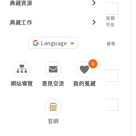
典藏資源
典藏出
1.請正確填寫以利確認信件寄達，並請於有效期
典藏工作
限( 7天 )內，完成信件驗證。凡未經您確認的信
件，本信箱將不予受理。
2.若您使用免費信箱(例如QQ、iCloud、
Language
yahoo、pchome信箱等)，本館的回信可能被移
至垃圾信件，或無法寄達，敬請留意。
0
地址（非必填）
網站導覽
意見交流
我的蒐藏
電話（非必填）
若為市內電話，請填寫區域號碼，如：02-
官網
12345678
*
內容（必填）