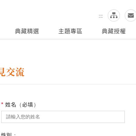
網
全站搜尋
:::
典藏精選
主題專區
典藏授權
見交流
*
姓名（必填）
性別：