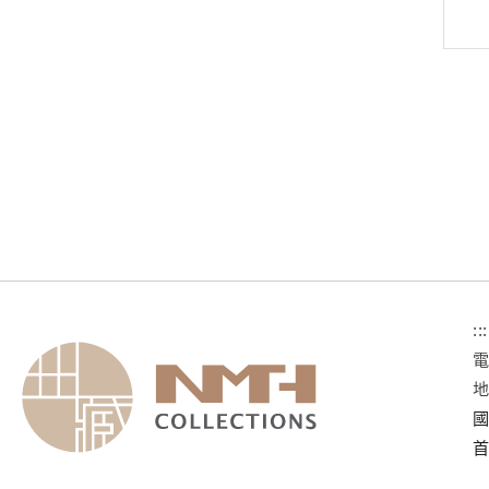
:::
國
首