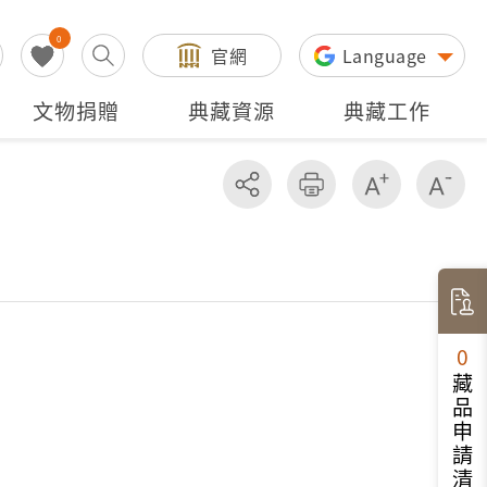
0
官網
Language
文物捐贈
典藏資源
典藏工作
分享
友善列印
增加字級
減
0
藏品申請清單