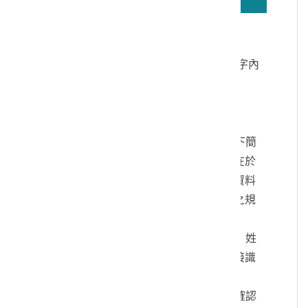
若無法正確播放驗證碼文字語音，請按
驗證碼文字連結
讀取驗證碼文字內
容
個人資料蒐集說明：
一、文化部及國立臺灣歷史博物館（以下簡
稱本館）取得您的個人資料，目的在於
本館進行相關訊息提供，您的個人資料
是受到個人資料保護法及相關法令之規
範。
二、您可依您的需要提供以下個人資料：姓
名、連絡方式或其他得以直接或間接識
別您個人之資料。
三、您同意本館以您所提供的個人資料確認