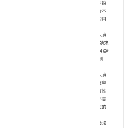
您的身份、與您進行連絡、提供您本館
各項相關服務及資訊，以及其他符合本
館組織章程所定業務等特定目的之使用
方式。
四、您可依個人資料保護法，就您的個人資
料向本館：(1)請求查詢或閱覽、(2)請求
製給複製本、(3)請求補充或更正、(4)請
求停止蒐集、處理及利用、(5)請求刪
除。
五、您可自由選擇是否提供本館您的個人資
料，但若您所提供之個人資料，經檢舉
或本館發現不足以確認您的身分真實性
或其他個人資料冒用、盜用、資料不實
等情形，本館有權暫時停止提供對您的
服務，若有不便之處敬請見諒。
六、您瞭解此一同意書符合個人資料保護法