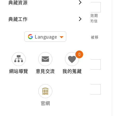
典藏資源
典藏出
1.請正確填寫以利確認信件寄達，並請於有效期
典藏工作
限( 7天 )內，完成信件驗證。凡未經您確認的信
件，本信箱將不予受理。
2.若您使用免費信箱(例如QQ、iCloud、
Language
yahoo、pchome信箱等)，本館的回信可能被移
至垃圾信件，或無法寄達，敬請留意。
0
地址（非必填）
網站導覽
意見交流
我的蒐藏
電話（非必填）
若為市內電話，請填寫區域號碼，如：02-
官網
12345678
*
內容（必填）