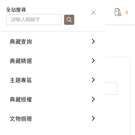
國立臺灣歷史博物館
查
全站搜尋
0
藏品檢
特色館
臺灣與
空間篇
申請說
捐贈流
Open D
典藏概
網站服務
意見交流
典藏查詢
分類瀏
重要古
看得見
時間篇
操作指
我要捐
3D數位
典藏制
意見交流
典藏精選
一般古
藏品故
人間篇
開始申
常見問
電子書
文物典
*
姓名（必填）
主題專區
世界記
影音專
案件進
典藏網
保存維
典藏授權
熱門藏
常見問
典藏空
性別：
男
女
X
不公開
文物捐贈
典藏專
*
電子郵件（必填）