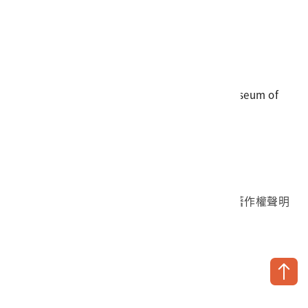
電話
06-3568889
傳真
06-3564981
地址
709025 臺南市安南區長和路一段250號
國立臺灣歷史博物館 著作權所有 © National Museum of
Taiwan History. All Rights reserved.
首頁於2023年12月更版
國立臺灣歷史博物館 Facebook 粉絲頁
國立臺灣歷史博物館 IG
國立臺灣歷史博物館 YouTube 頻道
問卷調查
個資保護
網路著作權聲明
隱私權宣告
網路安全政策