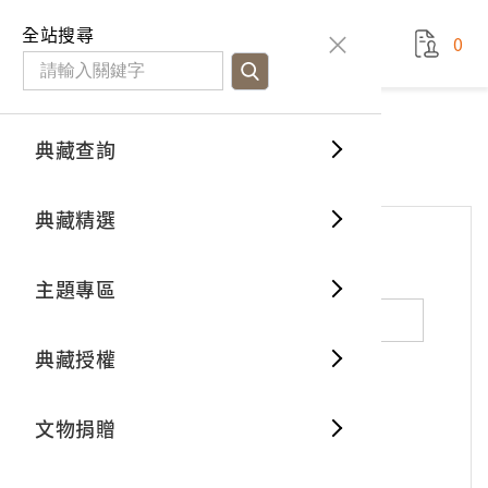
國立臺灣歷史博物館
查
全站搜尋
0
藏品檢
特色館
臺灣與
空間篇
申請說
捐贈流
Open D
典藏概
網站服務
意見交流
典藏查詢
分類瀏
重要古
看得見
時間篇
操作指
我要捐
3D數位
典藏制
意見交流
典藏精選
一般古
藏品故
人間篇
開始申
常見問
電子書
文物典
*
姓名（必填）
主題專區
世界記
影音專
案件進
典藏網
保存維
典藏授權
熱門藏
常見問
典藏空
性別：
男
女
X
不公開
文物捐贈
典藏專
*
電子郵件（必填）