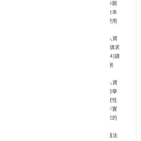
您的身份、與您進行連絡、提供您本館
各項相關服務及資訊，以及其他符合本
館組織章程所定業務等特定目的之使用
方式。
四、您可依個人資料保護法，就您的個人資
料向本館：(1)請求查詢或閱覽、(2)請求
製給複製本、(3)請求補充或更正、(4)請
求停止蒐集、處理及利用、(5)請求刪
除。
五、您可自由選擇是否提供本館您的個人資
料，但若您所提供之個人資料，經檢舉
或本館發現不足以確認您的身分真實性
或其他個人資料冒用、盜用、資料不實
等情形，本館有權暫時停止提供對您的
服務，若有不便之處敬請見諒。
六、您瞭解此一同意書符合個人資料保護法