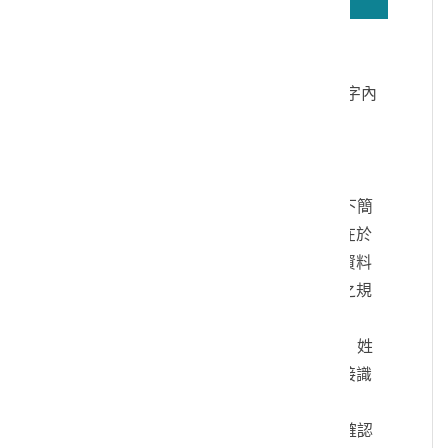
若無法正確播放驗證碼文字語音，請按
驗證碼文字連結
讀取驗證碼文字內
容
個人資料蒐集說明：
一、文化部及國立臺灣歷史博物館（以下簡
稱本館）取得您的個人資料，目的在於
本館進行相關訊息提供，您的個人資料
是受到個人資料保護法及相關法令之規
範。
二、您可依您的需要提供以下個人資料：姓
名、連絡方式或其他得以直接或間接識
別您個人之資料。
三、您同意本館以您所提供的個人資料確認