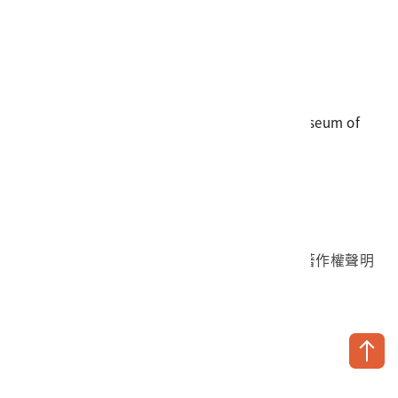
電話
06-3568889
傳真
06-3564981
地址
709025 臺南市安南區長和路一段250號
國立臺灣歷史博物館 著作權所有 © National Museum of
Taiwan History. All Rights reserved.
首頁於2023年12月更版
國立臺灣歷史博物館 Facebook 粉絲頁
國立臺灣歷史博物館 IG
國立臺灣歷史博物館 YouTube 頻道
問卷調查
個資保護
網路著作權聲明
隱私權宣告
網路安全政策