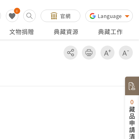
0
官網
Language
文物捐贈
典藏資源
典藏工作
分享
友善列印
增加字級
減
0
藏品申請清單