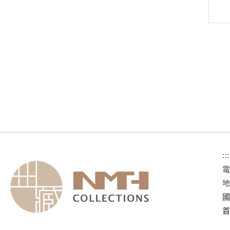
:::
國
首