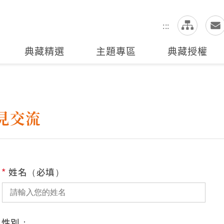
網
全站搜尋
:::
典藏精選
主題專區
典藏授權
見交流
*
姓名（必填）
性別：