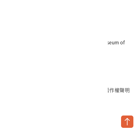
電話
06-3568889
傳真
06-3564981
地址
709025 臺南市安南區長和路一段250號
國立臺灣歷史博物館 著作權所有 © National Museum of
Taiwan History. All Rights reserved.
首頁於2023年12月更版
國立臺灣歷史博物館 Facebook 粉絲頁
國立臺灣歷史博物館 IG
國立臺灣歷史博物館 YouTube 頻道
問卷調查
個資保護
網路著作權聲明
隱私權宣告
網路安全政策