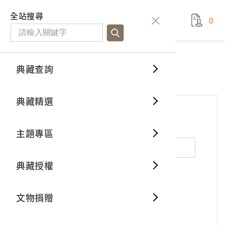
國立臺灣歷史博物館
查
全站搜尋
0
藏品檢
特色館
臺灣與
空間篇
申請說
捐贈流
Open D
典藏概
網站服務
意見交流
典藏查詢
分類瀏
重要古
看得見
時間篇
操作指
我要捐
3D數位
典藏制
意見交流
典藏精選
一般古
藏品故
人間篇
開始申
常見問
電子書
文物典
*
姓名（必填）
主題專區
世界記
影音專
案件進
典藏網
保存維
典藏授權
熱門藏
常見問
典藏空
性別：
男
女
X
不公開
文物捐贈
典藏專
*
電子郵件（必填）