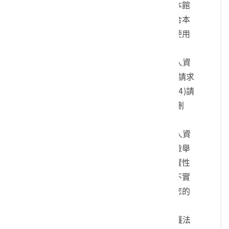
您的身份、與您進行連絡、提供您本館
各項相關服務及資訊，以及其他符合本
館組織章程所定業務等特定目的之使用
方式。
四、您可依個人資料保護法，就您的個人資
料向本館：(1)請求查詢或閱覽、(2)請求
製給複製本、(3)請求補充或更正、(4)請
求停止蒐集、處理及利用、(5)請求刪
除。
五、您可自由選擇是否提供本館您的個人資
料，但若您所提供之個人資料，經檢舉
或本館發現不足以確認您的身分真實性
或其他個人資料冒用、盜用、資料不實
等情形，本館有權暫時停止提供對您的
服務，若有不便之處敬請見諒。
六、您瞭解此一同意書符合個人資料保護法