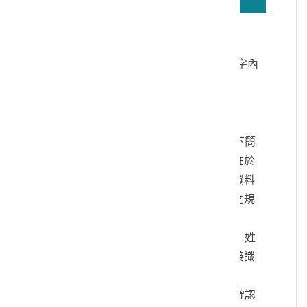
若無法正確播放驗證碼文字語音，請按
驗證碼文字連結
讀取驗證碼文字內
容
個人資料蒐集說明：
一、文化部及國立臺灣歷史博物館（以下簡
稱本館）取得您的個人資料，目的在於
本館進行相關訊息提供，您的個人資料
是受到個人資料保護法及相關法令之規
範。
二、您可依您的需要提供以下個人資料：姓
名、連絡方式或其他得以直接或間接識
別您個人之資料。
三、您同意本館以您所提供的個人資料確認