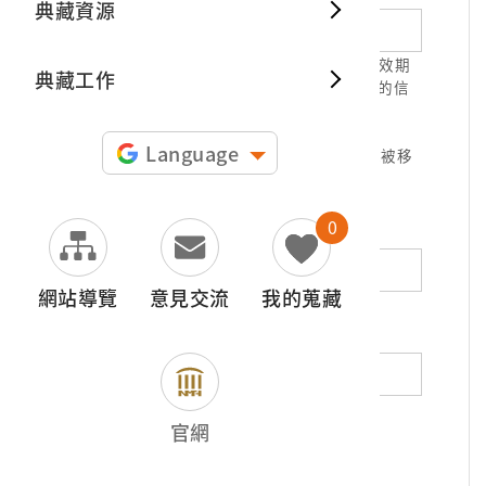
典藏資源
典藏出
1.請正確填寫以利確認信件寄達，並請於有效期
典藏工作
限( 7天 )內，完成信件驗證。凡未經您確認的信
件，本信箱將不予受理。
2.若您使用免費信箱(例如QQ、iCloud、
Language
yahoo、pchome信箱等)，本館的回信可能被移
至垃圾信件，或無法寄達，敬請留意。
0
地址（非必填）
網站導覽
意見交流
我的蒐藏
電話（非必填）
若為市內電話，請填寫區域號碼，如：02-
官網
12345678
*
內容（必填）