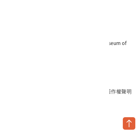
電話
06-3568889
傳真
06-3564981
地址
709025 臺南市安南區長和路一段250號
國立臺灣歷史博物館 著作權所有 © National Museum of
Taiwan History. All Rights reserved.
首頁於2023年12月更版
國立臺灣歷史博物館 Facebook 粉絲頁
國立臺灣歷史博物館 IG
國立臺灣歷史博物館 YouTube 頻道
問卷調查
個資保護
網路著作權聲明
隱私權宣告
網路安全政策