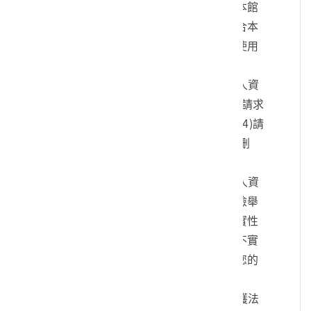
您的身份、與您進行連絡、提供您本館
各項相關服務及資訊，以及其他符合本
館組織章程所定業務等特定目的之使用
方式。
四、您可依個人資料保護法，就您的個人資
料向本館：(1)請求查詢或閱覽、(2)請求
製給複製本、(3)請求補充或更正、(4)請
求停止蒐集、處理及利用、(5)請求刪
除。
五、您可自由選擇是否提供本館您的個人資
料，但若您所提供之個人資料，經檢舉
或本館發現不足以確認您的身分真實性
或其他個人資料冒用、盜用、資料不實
等情形，本館有權暫時停止提供對您的
服務，若有不便之處敬請見諒。
六、您瞭解此一同意書符合個人資料保護法