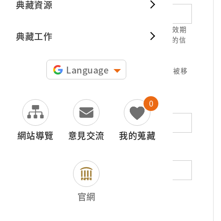
典藏資源
典藏出
1.請正確填寫以利確認信件寄達，並請於有效期
典藏工作
限( 7天 )內，完成信件驗證。凡未經您確認的信
件，本信箱將不予受理。
2.若您使用免費信箱(例如QQ、iCloud、
Language
yahoo、pchome信箱等)，本館的回信可能被移
至垃圾信件，或無法寄達，敬請留意。
0
地址（非必填）
網站導覽
意見交流
我的蒐藏
電話（非必填）
若為市內電話，請填寫區域號碼，如：02-
官網
12345678
*
內容（必填）