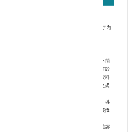
若無法正確播放驗證碼文字語音，請按
驗證碼文字連結
讀取驗證碼文字內
容
個人資料蒐集說明：
一、文化部及國立臺灣歷史博物館（以下簡
稱本館）取得您的個人資料，目的在於
本館進行相關訊息提供，您的個人資料
是受到個人資料保護法及相關法令之規
範。
二、您可依您的需要提供以下個人資料：姓
名、連絡方式或其他得以直接或間接識
別您個人之資料。
三、您同意本館以您所提供的個人資料確認