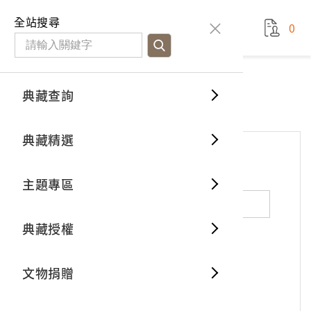
國立臺灣歷史博物館
查
全站搜尋
0
藏品檢
特色館
臺灣與
空間篇
申請說
捐贈流
Open D
典藏概
網站服務
意見交流
典藏查詢
分類瀏
重要古
看得見
時間篇
操作指
我要捐
3D數位
典藏制
意見交流
典藏精選
一般古
藏品故
人間篇
開始申
常見問
電子書
文物典
*
姓名（必填）
主題專區
世界記
影音專
案件進
典藏網
保存維
典藏授權
熱門藏
常見問
典藏空
性別：
男
女
X
不公開
文物捐贈
典藏專
*
電子郵件（必填）