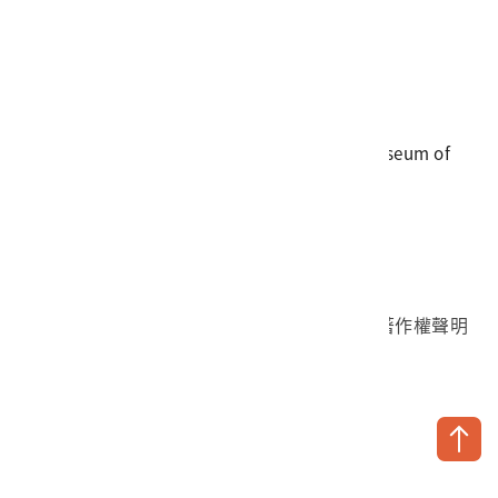
電話
06-3568889
傳真
06-3564981
地址
709025 臺南市安南區長和路一段250號
國立臺灣歷史博物館 著作權所有 © National Museum of
Taiwan History. All Rights reserved.
首頁於2023年12月更版
國立臺灣歷史博物館 Facebook 粉絲頁
國立臺灣歷史博物館 IG
國立臺灣歷史博物館 YouTube 頻道
問卷調查
個資保護
網路著作權聲明
隱私權宣告
網路安全政策