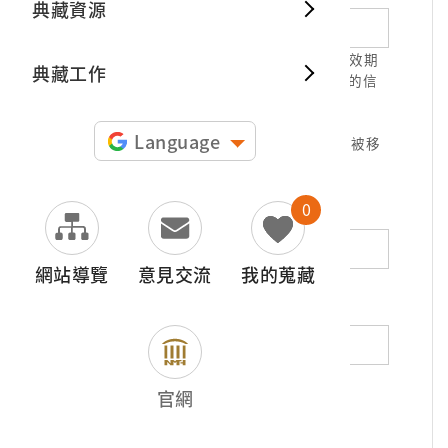
典藏資源
典藏出
1.請正確填寫以利確認信件寄達，並請於有效期
典藏工作
限( 7天 )內，完成信件驗證。凡未經您確認的信
件，本信箱將不予受理。
2.若您使用免費信箱(例如QQ、iCloud、
Language
yahoo、pchome信箱等)，本館的回信可能被移
至垃圾信件，或無法寄達，敬請留意。
0
地址（非必填）
網站導覽
意見交流
我的蒐藏
電話（非必填）
若為市內電話，請填寫區域號碼，如：02-
官網
12345678
*
內容（必填）