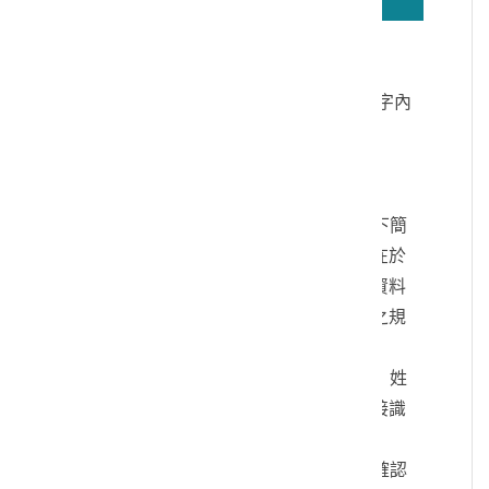
若無法正確播放驗證碼文字語音，請按
驗證碼文字連結
讀取驗證碼文字內
容
個人資料蒐集說明：
一、文化部及國立臺灣歷史博物館（以下簡
稱本館）取得您的個人資料，目的在於
本館進行相關訊息提供，您的個人資料
是受到個人資料保護法及相關法令之規
範。
二、您可依您的需要提供以下個人資料：姓
名、連絡方式或其他得以直接或間接識
別您個人之資料。
三、您同意本館以您所提供的個人資料確認