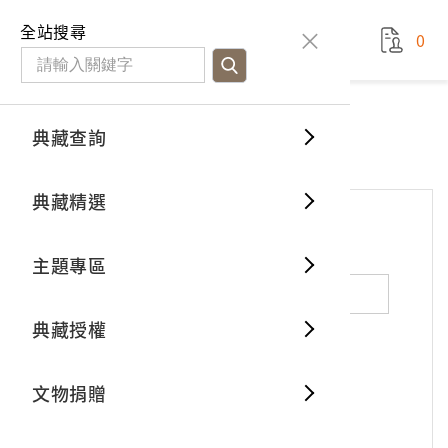
國立臺灣歷史博物館
查
全站搜尋
0
藏品檢
特色館
臺灣與
空間篇
申請說
捐贈流
Open D
典藏概
網站服務
意見交流
典藏查詢
分類瀏
重要古
看得見
時間篇
操作指
我要捐
3D數位
典藏制
意見交流
典藏精選
一般古
藏品故
人間篇
開始申
常見問
電子書
文物典
*
姓名（必填）
主題專區
世界記
影音專
案件進
典藏網
保存維
典藏授權
熱門藏
常見問
典藏空
性別：
男
女
X
不公開
文物捐贈
典藏專
*
電子郵件（必填）