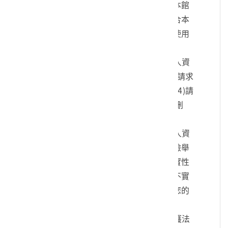
您的身份、與您進行連絡、提供您本館
各項相關服務及資訊，以及其他符合本
館組織章程所定業務等特定目的之使用
方式。
四、您可依個人資料保護法，就您的個人資
料向本館：(1)請求查詢或閱覽、(2)請求
製給複製本、(3)請求補充或更正、(4)請
求停止蒐集、處理及利用、(5)請求刪
除。
五、您可自由選擇是否提供本館您的個人資
料，但若您所提供之個人資料，經檢舉
或本館發現不足以確認您的身分真實性
或其他個人資料冒用、盜用、資料不實
等情形，本館有權暫時停止提供對您的
服務，若有不便之處敬請見諒。
六、您瞭解此一同意書符合個人資料保護法