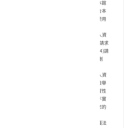
您的身份、與您進行連絡、提供您本館
各項相關服務及資訊，以及其他符合本
館組織章程所定業務等特定目的之使用
方式。
四、您可依個人資料保護法，就您的個人資
料向本館：(1)請求查詢或閱覽、(2)請求
製給複製本、(3)請求補充或更正、(4)請
求停止蒐集、處理及利用、(5)請求刪
除。
五、您可自由選擇是否提供本館您的個人資
料，但若您所提供之個人資料，經檢舉
或本館發現不足以確認您的身分真實性
或其他個人資料冒用、盜用、資料不實
等情形，本館有權暫時停止提供對您的
服務，若有不便之處敬請見諒。
六、您瞭解此一同意書符合個人資料保護法