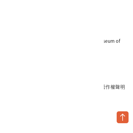
電話
06-3568889
傳真
06-3564981
地址
709025 臺南市安南區長和路一段250號
國立臺灣歷史博物館 著作權所有 © National Museum of
Taiwan History. All Rights reserved.
首頁於2023年12月更版
國立臺灣歷史博物館 Facebook 粉絲頁
國立臺灣歷史博物館 IG
國立臺灣歷史博物館 YouTube 頻道
問卷調查
個資保護
網路著作權聲明
隱私權宣告
網路安全政策