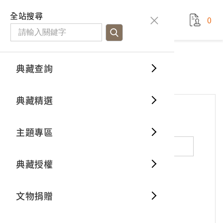
國立臺灣歷史博物館
查
全站搜尋
0
藏品檢
特色館
臺灣與
空間篇
申請說
捐贈流
Open D
典藏概
網站服務
意見交流
典藏查詢
分類瀏
重要古
看得見
時間篇
操作指
我要捐
3D數位
典藏制
意見交流
典藏精選
一般古
藏品故
人間篇
開始申
常見問
電子書
文物典
*
姓名（必填）
主題專區
世界記
影音專
案件進
典藏網
保存維
典藏授權
熱門藏
常見問
典藏空
性別：
男
女
X
不公開
文物捐贈
典藏專
*
電子郵件（必填）