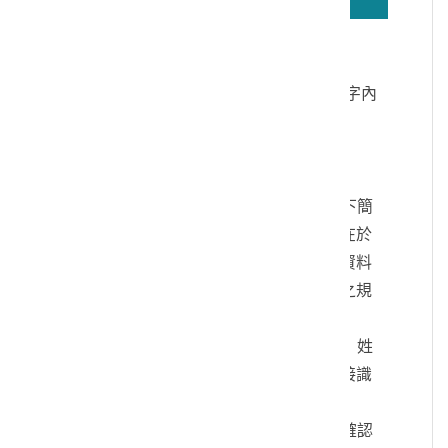
若無法正確播放驗證碼文字語音，請按
驗證碼文字連結
讀取驗證碼文字內
容
個人資料蒐集說明：
一、文化部及國立臺灣歷史博物館（以下簡
稱本館）取得您的個人資料，目的在於
本館進行相關訊息提供，您的個人資料
是受到個人資料保護法及相關法令之規
範。
二、您可依您的需要提供以下個人資料：姓
名、連絡方式或其他得以直接或間接識
別您個人之資料。
三、您同意本館以您所提供的個人資料確認