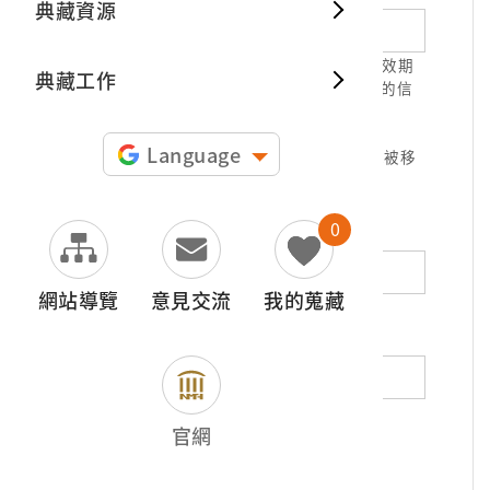
典藏資源
典藏出
1.請正確填寫以利確認信件寄達，並請於有效期
典藏工作
限( 7天 )內，完成信件驗證。凡未經您確認的信
件，本信箱將不予受理。
2.若您使用免費信箱(例如QQ、iCloud、
Language
yahoo、pchome信箱等)，本館的回信可能被移
至垃圾信件，或無法寄達，敬請留意。
0
地址（非必填）
網站導覽
意見交流
我的蒐藏
電話（非必填）
若為市內電話，請填寫區域號碼，如：02-
官網
12345678
*
內容（必填）