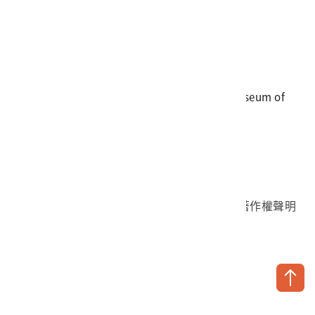
電話
06-3568889
傳真
06-3564981
地址
709025 臺南市安南區長和路一段250號
國立臺灣歷史博物館 著作權所有 © National Museum of
Taiwan History. All Rights reserved.
首頁於2023年12月更版
國立臺灣歷史博物館 Facebook 粉絲頁
國立臺灣歷史博物館 IG
國立臺灣歷史博物館 YouTube 頻道
問卷調查
個資保護
網路著作權聲明
隱私權宣告
網路安全政策