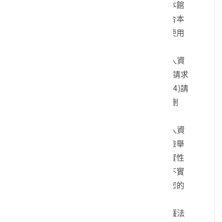
您的身份、與您進行連絡、提供您本館
各項相關服務及資訊，以及其他符合本
館組織章程所定業務等特定目的之使用
方式。
四、您可依個人資料保護法，就您的個人資
料向本館：(1)請求查詢或閱覽、(2)請求
製給複製本、(3)請求補充或更正、(4)請
求停止蒐集、處理及利用、(5)請求刪
除。
五、您可自由選擇是否提供本館您的個人資
料，但若您所提供之個人資料，經檢舉
或本館發現不足以確認您的身分真實性
或其他個人資料冒用、盜用、資料不實
等情形，本館有權暫時停止提供對您的
服務，若有不便之處敬請見諒。
六、您瞭解此一同意書符合個人資料保護法