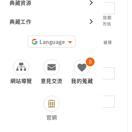
典藏資源
典藏出
1.請正確填寫以利確認信件寄達，並請於有效期
典藏工作
限( 7天 )內，完成信件驗證。凡未經您確認的信
件，本信箱將不予受理。
2.若您使用免費信箱(例如QQ、iCloud、
Language
yahoo、pchome信箱等)，本館的回信可能被移
至垃圾信件，或無法寄達，敬請留意。
0
地址（非必填）
網站導覽
意見交流
我的蒐藏
電話（非必填）
若為市內電話，請填寫區域號碼，如：02-
官網
12345678
*
內容（必填）