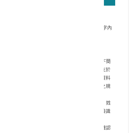
若無法正確播放驗證碼文字語音，請按
驗證碼文字連結
讀取驗證碼文字內
容
個人資料蒐集說明：
一、文化部及國立臺灣歷史博物館（以下簡
稱本館）取得您的個人資料，目的在於
本館進行相關訊息提供，您的個人資料
是受到個人資料保護法及相關法令之規
範。
二、您可依您的需要提供以下個人資料：姓
名、連絡方式或其他得以直接或間接識
別您個人之資料。
三、您同意本館以您所提供的個人資料確認