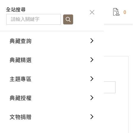
國立臺灣歷史博物館
查
全站搜尋
0
藏品檢
特色館
臺灣與
空間篇
申請說
捐贈流
Open D
典藏概
網站服務
意見交流
典藏查詢
分類瀏
重要古
看得見
時間篇
操作指
我要捐
3D數位
典藏制
意見交流
典藏精選
一般古
藏品故
人間篇
開始申
常見問
電子書
文物典
*
姓名（必填）
主題專區
世界記
影音專
案件進
典藏網
保存維
典藏授權
熱門藏
常見問
典藏空
性別：
男
女
X
不公開
文物捐贈
典藏專
*
電子郵件（必填）