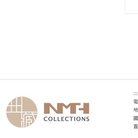
:::
國
首