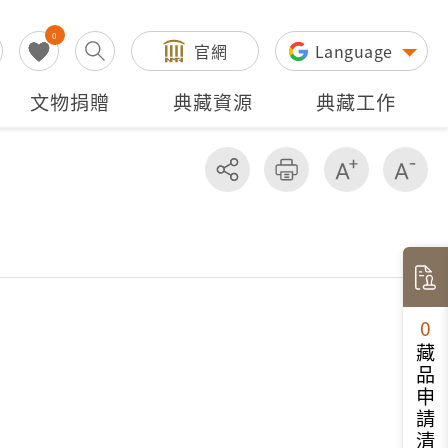
0
官網
Language
文物捐贈
典藏資源
典藏工作
分享
友善列印
增加字級
減
0
藏品申請清單