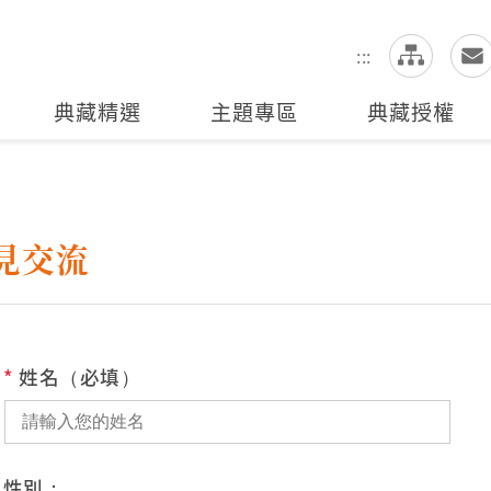
網
全站搜尋
:::
典藏精選
主題專區
典藏授權
見交流
*
姓名（必填）
性別：