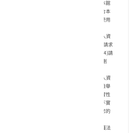
您的身份、與您進行連絡、提供您本館
各項相關服務及資訊，以及其他符合本
館組織章程所定業務等特定目的之使用
方式。
四、您可依個人資料保護法，就您的個人資
料向本館：(1)請求查詢或閱覽、(2)請求
製給複製本、(3)請求補充或更正、(4)請
求停止蒐集、處理及利用、(5)請求刪
除。
五、您可自由選擇是否提供本館您的個人資
料，但若您所提供之個人資料，經檢舉
或本館發現不足以確認您的身分真實性
或其他個人資料冒用、盜用、資料不實
等情形，本館有權暫時停止提供對您的
服務，若有不便之處敬請見諒。
六、您瞭解此一同意書符合個人資料保護法