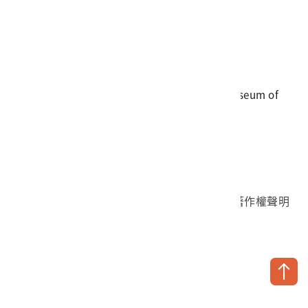
電話
06-3568889
傳真
06-3564981
地址
709025 臺南市安南區長和路一段250號
國立臺灣歷史博物館 著作權所有 © National Museum of
Taiwan History. All Rights reserved.
首頁於2023年12月更版
國立臺灣歷史博物館 Facebook 粉絲頁
國立臺灣歷史博物館 IG
國立臺灣歷史博物館 YouTube 頻道
問卷調查
個資保護
網路著作權聲明
隱私權宣告
網路安全政策