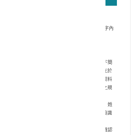
若無法正確播放驗證碼文字語音，請按
驗證碼文字連結
讀取驗證碼文字內
容
個人資料蒐集說明：
一、文化部及國立臺灣歷史博物館（以下簡
稱本館）取得您的個人資料，目的在於
本館進行相關訊息提供，您的個人資料
是受到個人資料保護法及相關法令之規
範。
二、您可依您的需要提供以下個人資料：姓
名、連絡方式或其他得以直接或間接識
別您個人之資料。
三、您同意本館以您所提供的個人資料確認