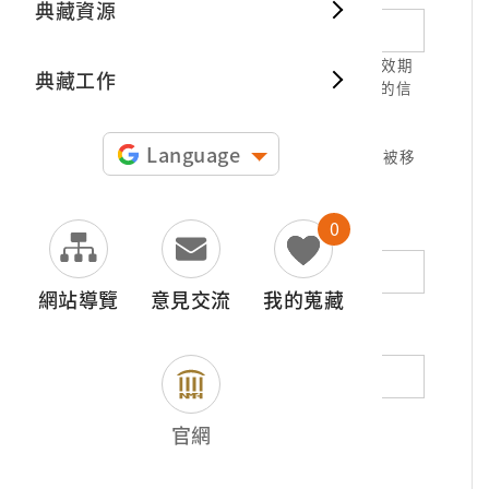
典藏資源
典藏出
1.請正確填寫以利確認信件寄達，並請於有效期
典藏工作
限( 7天 )內，完成信件驗證。凡未經您確認的信
件，本信箱將不予受理。
2.若您使用免費信箱(例如QQ、iCloud、
Language
yahoo、pchome信箱等)，本館的回信可能被移
至垃圾信件，或無法寄達，敬請留意。
0
地址（非必填）
網站導覽
意見交流
我的蒐藏
電話（非必填）
若為市內電話，請填寫區域號碼，如：02-
官網
12345678
*
內容（必填）