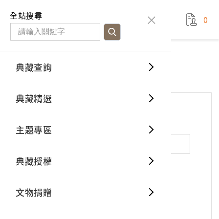
國立臺灣歷史博物館
查
全站搜尋
0
藏品檢
特色館
臺灣與
空間篇
申請說
捐贈流
Open D
典藏概
網站服務
意見交流
典藏查詢
分類瀏
重要古
看得見
時間篇
操作指
我要捐
3D數位
典藏制
意見交流
典藏精選
一般古
藏品故
人間篇
開始申
常見問
電子書
文物典
*
姓名（必填）
主題專區
世界記
影音專
案件進
典藏網
保存維
典藏授權
熱門藏
常見問
典藏空
性別：
男
女
X
不公開
文物捐贈
典藏專
*
電子郵件（必填）