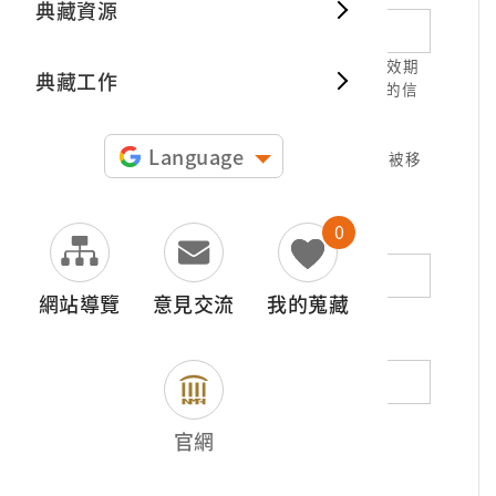
典藏資源
典藏出
1.請正確填寫以利確認信件寄達，並請於有效期
典藏工作
限( 7天 )內，完成信件驗證。凡未經您確認的信
件，本信箱將不予受理。
2.若您使用免費信箱(例如QQ、iCloud、
Language
yahoo、pchome信箱等)，本館的回信可能被移
至垃圾信件，或無法寄達，敬請留意。
0
地址（非必填）
網站導覽
意見交流
我的蒐藏
電話（非必填）
若為市內電話，請填寫區域號碼，如：02-
官網
12345678
*
內容（必填）