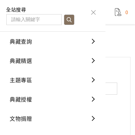
國立臺灣歷史博物館
查
全站搜尋
0
藏品檢
特色館
臺灣與
空間篇
申請說
捐贈流
Open D
典藏概
網站服務
意見交流
典藏查詢
分類瀏
重要古
看得見
時間篇
操作指
我要捐
3D數位
典藏制
意見交流
典藏精選
一般古
藏品故
人間篇
開始申
常見問
電子書
文物典
*
姓名（必填）
主題專區
世界記
影音專
案件進
典藏網
保存維
典藏授權
熱門藏
常見問
典藏空
性別：
男
女
X
不公開
文物捐贈
典藏專
*
電子郵件（必填）