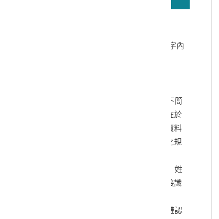
若無法正確播放驗證碼文字語音，請按
驗證碼文字連結
讀取驗證碼文字內
容
個人資料蒐集說明：
一、文化部及國立臺灣歷史博物館（以下簡
稱本館）取得您的個人資料，目的在於
本館進行相關訊息提供，您的個人資料
是受到個人資料保護法及相關法令之規
範。
二、您可依您的需要提供以下個人資料：姓
名、連絡方式或其他得以直接或間接識
別您個人之資料。
三、您同意本館以您所提供的個人資料確認