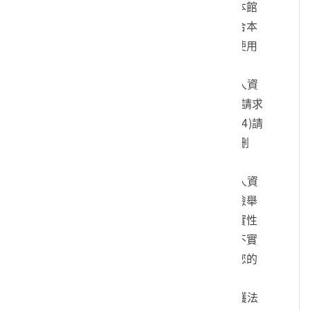
您的身份、與您進行連絡、提供您本館
各項相關服務及資訊，以及其他符合本
館組織章程所定業務等特定目的之使用
方式。
四、您可依個人資料保護法，就您的個人資
料向本館：(1)請求查詢或閱覽、(2)請求
製給複製本、(3)請求補充或更正、(4)請
求停止蒐集、處理及利用、(5)請求刪
除。
五、您可自由選擇是否提供本館您的個人資
料，但若您所提供之個人資料，經檢舉
或本館發現不足以確認您的身分真實性
或其他個人資料冒用、盜用、資料不實
等情形，本館有權暫時停止提供對您的
服務，若有不便之處敬請見諒。
六、您瞭解此一同意書符合個人資料保護法