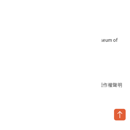
電話
06-3568889
傳真
06-3564981
地址
709025 臺南市安南區長和路一段250號
國立臺灣歷史博物館 著作權所有 © National Museum of
Taiwan History. All Rights reserved.
首頁於2023年12月更版
國立臺灣歷史博物館 Facebook 粉絲頁
國立臺灣歷史博物館 IG
國立臺灣歷史博物館 YouTube 頻道
問卷調查
個資保護
網路著作權聲明
隱私權宣告
網路安全政策