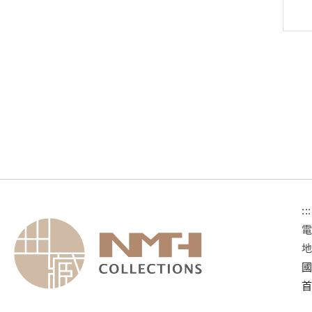
:::
國
首