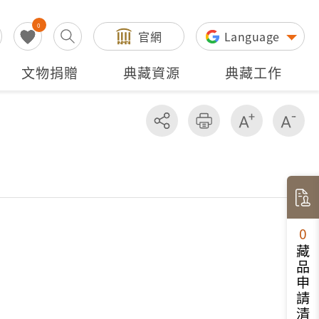
0
官網
Language
文物捐贈
典藏資源
典藏工作
分享
友善列印
增加字級
減
0
藏品申請清單