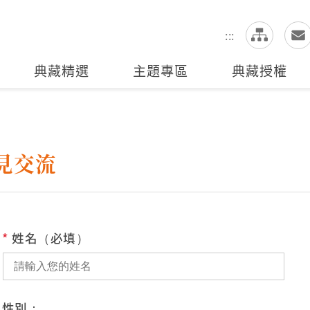
網
全站搜尋
:::
典藏精選
主題專區
典藏授權
見交流
*
姓名（必填）
性別：