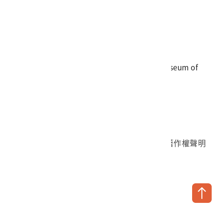
電話
06-3568889
傳真
06-3564981
地址
709025 臺南市安南區長和路一段250號
國立臺灣歷史博物館 著作權所有 © National Museum of
Taiwan History. All Rights reserved.
首頁於2023年12月更版
國立臺灣歷史博物館 Facebook 粉絲頁
國立臺灣歷史博物館 IG
國立臺灣歷史博物館 YouTube 頻道
問卷調查
個資保護
網路著作權聲明
隱私權宣告
網路安全政策