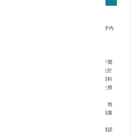
若無法正確播放驗證碼文字語音，請按
驗證碼文字連結
讀取驗證碼文字內
容
個人資料蒐集說明：
一、文化部及國立臺灣歷史博物館（以下簡
稱本館）取得您的個人資料，目的在於
本館進行相關訊息提供，您的個人資料
是受到個人資料保護法及相關法令之規
範。
二、您可依您的需要提供以下個人資料：姓
名、連絡方式或其他得以直接或間接識
別您個人之資料。
三、您同意本館以您所提供的個人資料確認