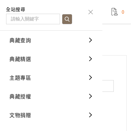
國立臺灣歷史博物館
查
全站搜尋
0
藏品檢
特色館
臺灣與
空間篇
申請說
捐贈流
Open D
典藏概
網站服務
意見交流
典藏查詢
分類瀏
重要古
看得見
時間篇
操作指
我要捐
3D數位
典藏制
意見交流
典藏精選
一般古
藏品故
人間篇
開始申
常見問
電子書
文物典
*
姓名（必填）
主題專區
世界記
影音專
案件進
典藏網
保存維
典藏授權
熱門藏
常見問
典藏空
性別：
男
女
X
不公開
文物捐贈
典藏專
*
電子郵件（必填）