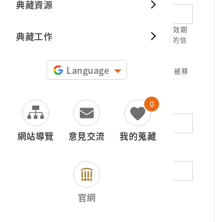
典藏資源
典藏出
1.請正確填寫以利確認信件寄達，並請於有效期
典藏工作
限( 7天 )內，完成信件驗證。凡未經您確認的信
件，本信箱將不予受理。
2.若您使用免費信箱(例如QQ、iCloud、
Language
yahoo、pchome信箱等)，本館的回信可能被移
至垃圾信件，或無法寄達，敬請留意。
0
地址（非必填）
網站導覽
意見交流
我的蒐藏
電話（非必填）
若為市內電話，請填寫區域號碼，如：02-
官網
12345678
*
內容（必填）