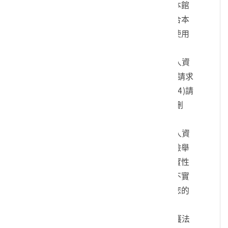
您的身份、與您進行連絡、提供您本館
各項相關服務及資訊，以及其他符合本
館組織章程所定業務等特定目的之使用
方式。
四、您可依個人資料保護法，就您的個人資
料向本館：(1)請求查詢或閱覽、(2)請求
製給複製本、(3)請求補充或更正、(4)請
求停止蒐集、處理及利用、(5)請求刪
除。
五、您可自由選擇是否提供本館您的個人資
料，但若您所提供之個人資料，經檢舉
或本館發現不足以確認您的身分真實性
或其他個人資料冒用、盜用、資料不實
等情形，本館有權暫時停止提供對您的
服務，若有不便之處敬請見諒。
六、您瞭解此一同意書符合個人資料保護法