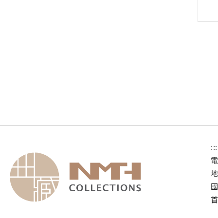
:::
國
首