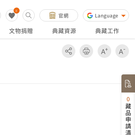
0
官網
Language
文物捐贈
典藏資源
典藏工作
分享
友善列印
增加字級
減
0
藏品申請清單