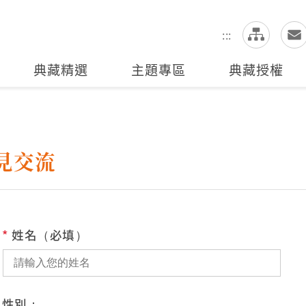
網
全站搜尋
:::
典藏精選
主題專區
典藏授權
見交流
*
姓名（必填）
性別：