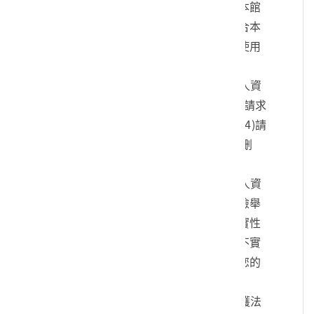
您的身份、與您進行連絡、提供您本館
各項相關服務及資訊，以及其他符合本
館組織章程所定業務等特定目的之使用
方式。
四、您可依個人資料保護法，就您的個人資
料向本館：(1)請求查詢或閱覽、(2)請求
製給複製本、(3)請求補充或更正、(4)請
求停止蒐集、處理及利用、(5)請求刪
除。
五、您可自由選擇是否提供本館您的個人資
料，但若您所提供之個人資料，經檢舉
或本館發現不足以確認您的身分真實性
或其他個人資料冒用、盜用、資料不實
等情形，本館有權暫時停止提供對您的
服務，若有不便之處敬請見諒。
六、您瞭解此一同意書符合個人資料保護法