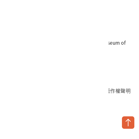
電話
06-3568889
傳真
06-3564981
地址
709025 臺南市安南區長和路一段250號
國立臺灣歷史博物館 著作權所有 © National Museum of
Taiwan History. All Rights reserved.
首頁於2023年12月更版
國立臺灣歷史博物館 Facebook 粉絲頁
國立臺灣歷史博物館 IG
國立臺灣歷史博物館 YouTube 頻道
問卷調查
個資保護
網路著作權聲明
隱私權宣告
網路安全政策