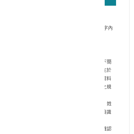
若無法正確播放驗證碼文字語音，請按
驗證碼文字連結
讀取驗證碼文字內
容
個人資料蒐集說明：
一、文化部及國立臺灣歷史博物館（以下簡
稱本館）取得您的個人資料，目的在於
本館進行相關訊息提供，您的個人資料
是受到個人資料保護法及相關法令之規
範。
二、您可依您的需要提供以下個人資料：姓
名、連絡方式或其他得以直接或間接識
別您個人之資料。
三、您同意本館以您所提供的個人資料確認