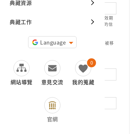
典藏資源
典藏出
1.請正確填寫以利確認信件寄達，並請於有效期
典藏工作
限( 7天 )內，完成信件驗證。凡未經您確認的信
件，本信箱將不予受理。
2.若您使用免費信箱(例如QQ、iCloud、
Language
yahoo、pchome信箱等)，本館的回信可能被移
至垃圾信件，或無法寄達，敬請留意。
0
地址（非必填）
網站導覽
意見交流
我的蒐藏
電話（非必填）
若為市內電話，請填寫區域號碼，如：02-
官網
12345678
*
內容（必填）