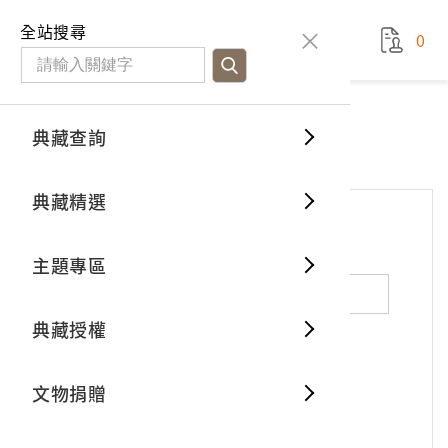
國立臺灣歷史博物館
查
全站搜尋
0
藏品檢
特色館
臺灣與
空間篇
申請說
捐贈流
Open D
典藏概
網站服務
意見交流
典藏查詢
分類瀏
重要古
看得見
時間篇
操作指
我要捐
3D數位
典藏制
意見交流
典藏精選
一般古
藏品故
人間篇
開始申
常見問
電子書
文物典
*
姓名（必填）
主題專區
世界記
影音專
案件進
典藏網
保存維
典藏授權
熱門藏
常見問
典藏空
性別：
男
女
X
不公開
文物捐贈
典藏專
*
電子郵件（必填）