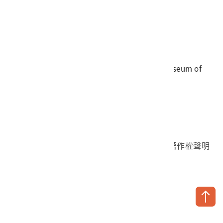
電話
06-3568889
傳真
06-3564981
地址
709025 臺南市安南區長和路一段250號
國立臺灣歷史博物館 著作權所有 © National Museum of
Taiwan History. All Rights reserved.
首頁於2023年12月更版
國立臺灣歷史博物館 Facebook 粉絲頁
國立臺灣歷史博物館 IG
國立臺灣歷史博物館 YouTube 頻道
問卷調查
個資保護
網路著作權聲明
隱私權宣告
網路安全政策