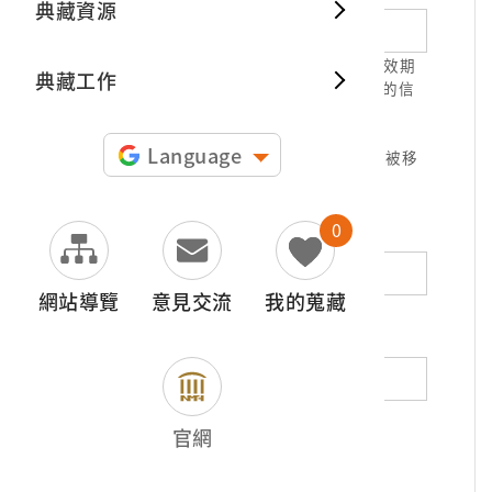
典藏資源
典藏出
1.請正確填寫以利確認信件寄達，並請於有效期
典藏工作
限( 7天 )內，完成信件驗證。凡未經您確認的信
件，本信箱將不予受理。
2.若您使用免費信箱(例如QQ、iCloud、
Language
yahoo、pchome信箱等)，本館的回信可能被移
至垃圾信件，或無法寄達，敬請留意。
0
地址（非必填）
網站導覽
意見交流
我的蒐藏
電話（非必填）
若為市內電話，請填寫區域號碼，如：02-
官網
12345678
*
內容（必填）