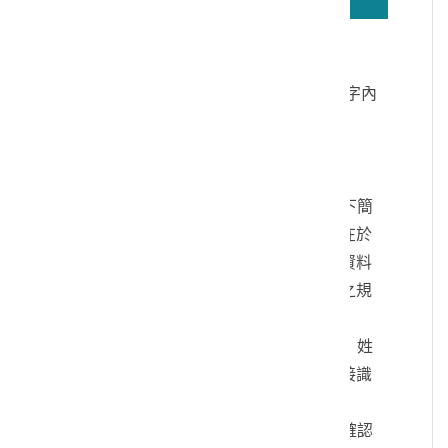
若無法正確播放驗證碼文字語音，請按
驗證碼文字連結
讀取驗證碼文字內
容
個人資料蒐集說明：
一、文化部及國立臺灣歷史博物館（以下簡
稱本館）取得您的個人資料，目的在於
本館進行相關訊息提供，您的個人資料
是受到個人資料保護法及相關法令之規
範。
二、您可依您的需要提供以下個人資料：姓
名、連絡方式或其他得以直接或間接識
別您個人之資料。
三、您同意本館以您所提供的個人資料確認