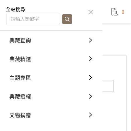
國立臺灣歷史博物館
查
全站搜尋
0
藏品檢
特色館
臺灣與
空間篇
申請說
捐贈流
Open D
典藏概
網站服務
意見交流
典藏查詢
分類瀏
重要古
看得見
時間篇
操作指
我要捐
3D數位
典藏制
意見交流
典藏精選
一般古
藏品故
人間篇
開始申
常見問
電子書
文物典
*
姓名（必填）
主題專區
世界記
影音專
案件進
典藏網
保存維
典藏授權
熱門藏
常見問
典藏空
性別：
男
女
X
不公開
文物捐贈
典藏專
*
電子郵件（必填）