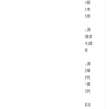
您的身份、與您進行連絡、提供您本館
各項相關服務及資訊，以及其他符合本
館組織章程所定業務等特定目的之使用
方式。
四、您可依個人資料保護法，就您的個人資
料向本館：(1)請求查詢或閱覽、(2)請求
製給複製本、(3)請求補充或更正、(4)請
求停止蒐集、處理及利用、(5)請求刪
除。
五、您可自由選擇是否提供本館您的個人資
料，但若您所提供之個人資料，經檢舉
或本館發現不足以確認您的身分真實性
或其他個人資料冒用、盜用、資料不實
等情形，本館有權暫時停止提供對您的
服務，若有不便之處敬請見諒。
六、您瞭解此一同意書符合個人資料保護法