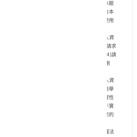
您的身份、與您進行連絡、提供您本館
各項相關服務及資訊，以及其他符合本
館組織章程所定業務等特定目的之使用
方式。
四、您可依個人資料保護法，就您的個人資
料向本館：(1)請求查詢或閱覽、(2)請求
製給複製本、(3)請求補充或更正、(4)請
求停止蒐集、處理及利用、(5)請求刪
除。
五、您可自由選擇是否提供本館您的個人資
料，但若您所提供之個人資料，經檢舉
或本館發現不足以確認您的身分真實性
或其他個人資料冒用、盜用、資料不實
等情形，本館有權暫時停止提供對您的
服務，若有不便之處敬請見諒。
六、您瞭解此一同意書符合個人資料保護法