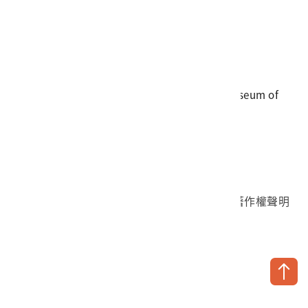
電話
06-3568889
傳真
06-3564981
地址
709025 臺南市安南區長和路一段250號
國立臺灣歷史博物館 著作權所有 © National Museum of
Taiwan History. All Rights reserved.
首頁於2023年12月更版
國立臺灣歷史博物館 Facebook 粉絲頁
國立臺灣歷史博物館 IG
國立臺灣歷史博物館 YouTube 頻道
問卷調查
個資保護
網路著作權聲明
隱私權宣告
網路安全政策