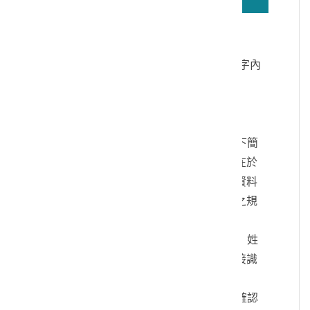
若無法正確播放驗證碼文字語音，請按
驗證碼文字連結
讀取驗證碼文字內
容
個人資料蒐集說明：
一、文化部及國立臺灣歷史博物館（以下簡
稱本館）取得您的個人資料，目的在於
本館進行相關訊息提供，您的個人資料
是受到個人資料保護法及相關法令之規
範。
二、您可依您的需要提供以下個人資料：姓
名、連絡方式或其他得以直接或間接識
別您個人之資料。
三、您同意本館以您所提供的個人資料確認