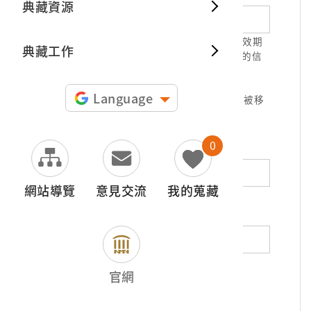
典藏資源
典藏出
1.請正確填寫以利確認信件寄達，並請於有效期
典藏工作
限( 7天 )內，完成信件驗證。凡未經您確認的信
件，本信箱將不予受理。
2.若您使用免費信箱(例如QQ、iCloud、
Language
yahoo、pchome信箱等)，本館的回信可能被移
至垃圾信件，或無法寄達，敬請留意。
0
地址（非必填）
網站導覽
意見交流
我的蒐藏
電話（非必填）
若為市內電話，請填寫區域號碼，如：02-
官網
12345678
*
內容（必填）