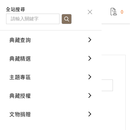
國立臺灣歷史博物館
查
全站搜尋
0
藏品檢
特色館
臺灣與
空間篇
申請說
捐贈流
Open D
典藏概
網站服務
意見交流
典藏查詢
分類瀏
重要古
看得見
時間篇
操作指
我要捐
3D數位
典藏制
意見交流
典藏精選
一般古
藏品故
人間篇
開始申
常見問
電子書
文物典
*
姓名（必填）
主題專區
世界記
影音專
案件進
典藏網
保存維
典藏授權
熱門藏
常見問
典藏空
性別：
男
女
X
不公開
文物捐贈
典藏專
*
電子郵件（必填）