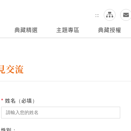
網
全站搜尋
:::
典藏精選
主題專區
典藏授權
見交流
*
姓名（必填）
性別：