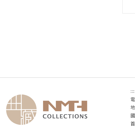
:::
國
首