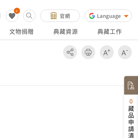
0
官網
Language
文物捐贈
典藏資源
典藏工作
分享
友善列印
增加字級
減
0
藏品申請清單