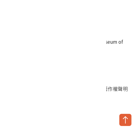
電話
06-3568889
傳真
06-3564981
地址
709025 臺南市安南區長和路一段250號
國立臺灣歷史博物館 著作權所有 © National Museum of
Taiwan History. All Rights reserved.
首頁於2023年12月更版
國立臺灣歷史博物館 Facebook 粉絲頁
國立臺灣歷史博物館 IG
國立臺灣歷史博物館 YouTube 頻道
問卷調查
個資保護
網路著作權聲明
隱私權宣告
網路安全政策