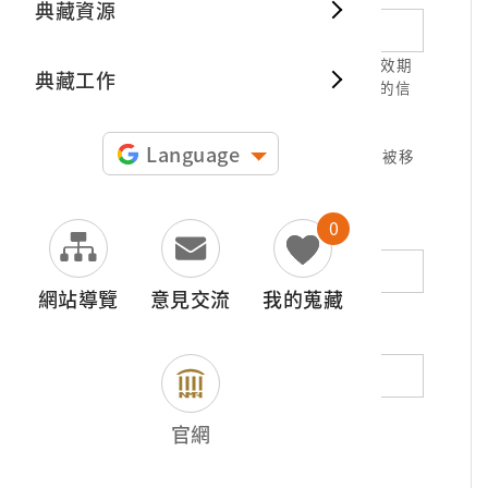
典藏資源
典藏出
1.請正確填寫以利確認信件寄達，並請於有效期
典藏工作
限( 7天 )內，完成信件驗證。凡未經您確認的信
件，本信箱將不予受理。
2.若您使用免費信箱(例如QQ、iCloud、
Language
yahoo、pchome信箱等)，本館的回信可能被移
至垃圾信件，或無法寄達，敬請留意。
0
地址（非必填）
網站導覽
意見交流
我的蒐藏
電話（非必填）
若為市內電話，請填寫區域號碼，如：02-
官網
12345678
*
內容（必填）