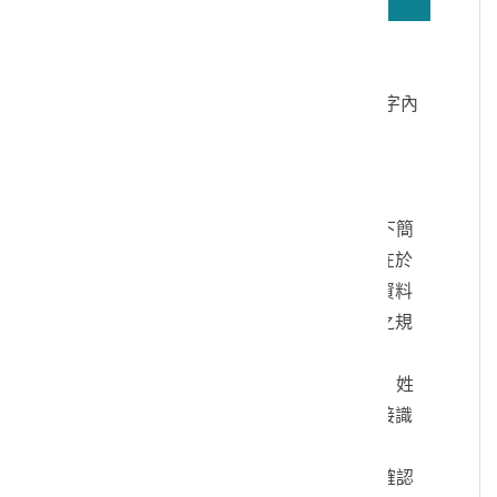
若無法正確播放驗證碼文字語音，請按
驗證碼文字連結
讀取驗證碼文字內
容
個人資料蒐集說明：
一、文化部及國立臺灣歷史博物館（以下簡
稱本館）取得您的個人資料，目的在於
本館進行相關訊息提供，您的個人資料
是受到個人資料保護法及相關法令之規
範。
二、您可依您的需要提供以下個人資料：姓
名、連絡方式或其他得以直接或間接識
別您個人之資料。
三、您同意本館以您所提供的個人資料確認