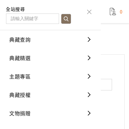
國立臺灣歷史博物館
查
全站搜尋
0
藏品檢
特色館
臺灣與
空間篇
申請說
捐贈流
Open D
典藏概
網站服務
意見交流
典藏查詢
分類瀏
重要古
看得見
時間篇
操作指
我要捐
3D數位
典藏制
意見交流
典藏精選
一般古
藏品故
人間篇
開始申
常見問
電子書
文物典
*
姓名（必填）
主題專區
世界記
影音專
案件進
典藏網
保存維
典藏授權
熱門藏
常見問
典藏空
性別：
男
女
X
不公開
文物捐贈
典藏專
*
電子郵件（必填）