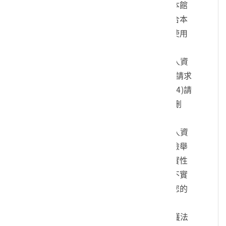
您的身份、與您進行連絡、提供您本館
各項相關服務及資訊，以及其他符合本
館組織章程所定業務等特定目的之使用
方式。
四、您可依個人資料保護法，就您的個人資
料向本館：(1)請求查詢或閱覽、(2)請求
製給複製本、(3)請求補充或更正、(4)請
求停止蒐集、處理及利用、(5)請求刪
除。
五、您可自由選擇是否提供本館您的個人資
料，但若您所提供之個人資料，經檢舉
或本館發現不足以確認您的身分真實性
或其他個人資料冒用、盜用、資料不實
等情形，本館有權暫時停止提供對您的
服務，若有不便之處敬請見諒。
六、您瞭解此一同意書符合個人資料保護法