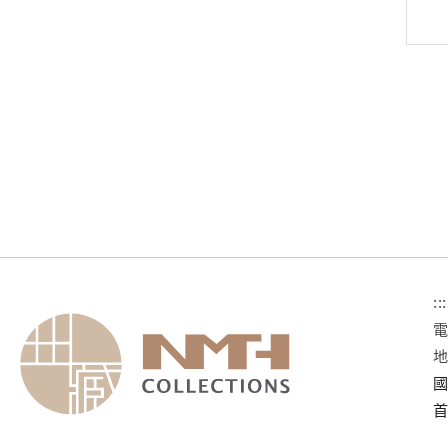
:::
國
首