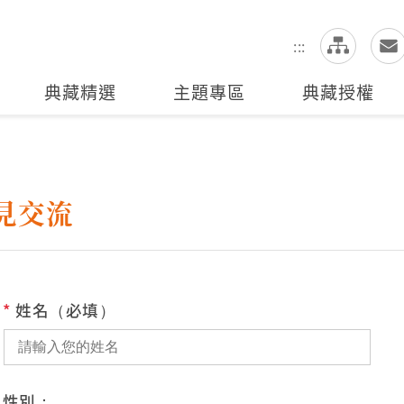
網
全站搜尋
:::
典藏精選
主題專區
典藏授權
見交流
*
姓名（必填）
性別：