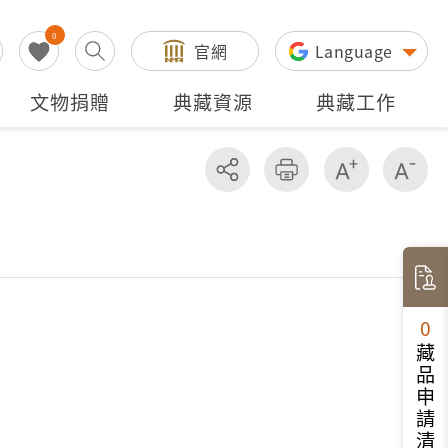
0
官網
Language
文物捐贈
典藏資源
典藏工作
分享
友善列印
增加字級
減
0
藏品申請清單