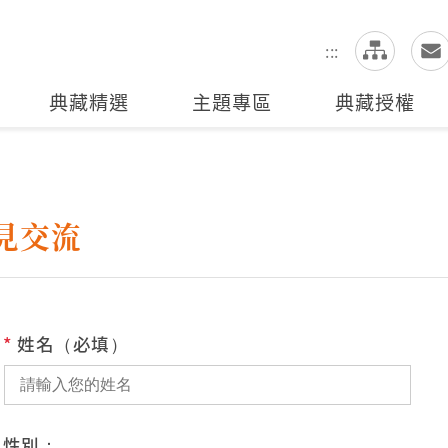
網
全站搜尋
:::
典藏精選
主題專區
典藏授權
見交流
*
姓名（必填）
性別：