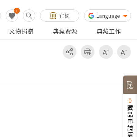
0
官網
Language
文物捐贈
典藏資源
典藏工作
分享
友善列印
增加字級
減
0
藏品申請清單