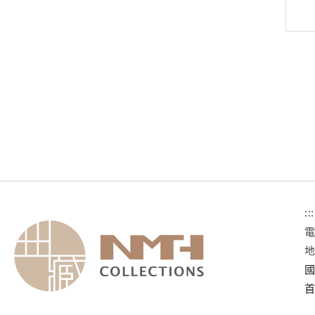
:::
國
首