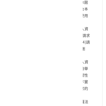
您的身份、與您進行連絡、提供您本館
各項相關服務及資訊，以及其他符合本
館組織章程所定業務等特定目的之使用
方式。
四、您可依個人資料保護法，就您的個人資
料向本館：(1)請求查詢或閱覽、(2)請求
製給複製本、(3)請求補充或更正、(4)請
求停止蒐集、處理及利用、(5)請求刪
除。
五、您可自由選擇是否提供本館您的個人資
料，但若您所提供之個人資料，經檢舉
或本館發現不足以確認您的身分真實性
或其他個人資料冒用、盜用、資料不實
等情形，本館有權暫時停止提供對您的
服務，若有不便之處敬請見諒。
六、您瞭解此一同意書符合個人資料保護法