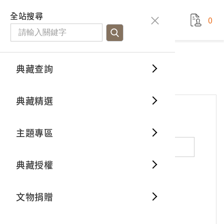
國立臺灣歷史博物館
查
全站搜尋
0
藏品檢
特色館
臺灣與
空間篇
申請說
捐贈流
Open D
典藏概
網站服務
意見交流
典藏查詢
分類瀏
重要古
看得見
時間篇
操作指
我要捐
3D數位
典藏制
意見交流
典藏精選
一般古
藏品故
人間篇
開始申
常見問
電子書
文物典
*
姓名（必填）
主題專區
世界記
影音專
案件進
典藏網
保存維
典藏授權
熱門藏
常見問
典藏空
性別：
男
女
X
不公開
文物捐贈
典藏專
*
電子郵件（必填）