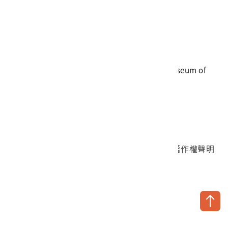
電話
06-3568889
傳真
06-3564981
地址
709025 臺南市安南區長和路一段250號
國立臺灣歷史博物館 著作權所有 © National Museum of
Taiwan History. All Rights reserved.
首頁於2023年12月更版
國立臺灣歷史博物館 Facebook 粉絲頁
國立臺灣歷史博物館 IG
國立臺灣歷史博物館 YouTube 頻道
問卷調查
個資保護
網路著作權聲明
隱私權宣告
網路安全政策