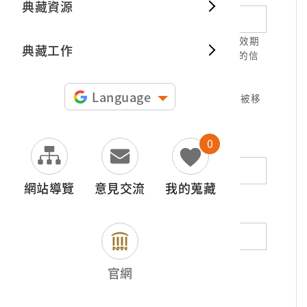
典藏資源
典藏出
1.請正確填寫以利確認信件寄達，並請於有效期
典藏工作
限( 7天 )內，完成信件驗證。凡未經您確認的信
件，本信箱將不予受理。
2.若您使用免費信箱(例如QQ、iCloud、
Language
yahoo、pchome信箱等)，本館的回信可能被移
至垃圾信件，或無法寄達，敬請留意。
0
地址（非必填）
網站導覽
意見交流
我的蒐藏
電話（非必填）
若為市內電話，請填寫區域號碼，如：02-
官網
12345678
*
內容（必填）