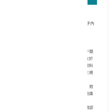
若無法正確播放驗證碼文字語音，請按
驗證碼文字連結
讀取驗證碼文字內
容
個人資料蒐集說明：
一、文化部及國立臺灣歷史博物館（以下簡
稱本館）取得您的個人資料，目的在於
本館進行相關訊息提供，您的個人資料
是受到個人資料保護法及相關法令之規
範。
二、您可依您的需要提供以下個人資料：姓
名、連絡方式或其他得以直接或間接識
別您個人之資料。
三、您同意本館以您所提供的個人資料確認