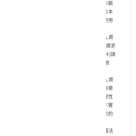
您的身份、與您進行連絡、提供您本館
各項相關服務及資訊，以及其他符合本
館組織章程所定業務等特定目的之使用
方式。
四、您可依個人資料保護法，就您的個人資
料向本館：(1)請求查詢或閱覽、(2)請求
製給複製本、(3)請求補充或更正、(4)請
求停止蒐集、處理及利用、(5)請求刪
除。
五、您可自由選擇是否提供本館您的個人資
料，但若您所提供之個人資料，經檢舉
或本館發現不足以確認您的身分真實性
或其他個人資料冒用、盜用、資料不實
等情形，本館有權暫時停止提供對您的
服務，若有不便之處敬請見諒。
六、您瞭解此一同意書符合個人資料保護法