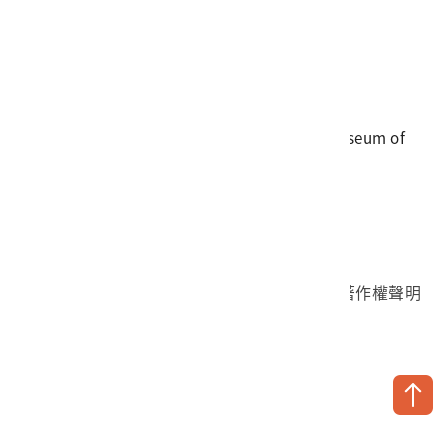
電話
06-3568889
傳真
06-3564981
地址
709025 臺南市安南區長和路一段250號
國立臺灣歷史博物館 著作權所有 © National Museum of
Taiwan History. All Rights reserved.
首頁於2023年12月更版
國立臺灣歷史博物館 Facebook 粉絲頁
國立臺灣歷史博物館 IG
國立臺灣歷史博物館 YouTube 頻道
問卷調查
個資保護
網路著作權聲明
隱私權宣告
網路安全政策