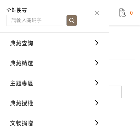
國立臺灣歷史博物館
查
全站搜尋
0
藏品檢
特色館
臺灣與
空間篇
申請說
捐贈流
Open D
典藏概
網站服務
意見交流
典藏查詢
分類瀏
重要古
看得見
時間篇
操作指
我要捐
3D數位
典藏制
意見交流
典藏精選
一般古
藏品故
人間篇
開始申
常見問
電子書
文物典
*
姓名（必填）
主題專區
世界記
影音專
案件進
典藏網
保存維
典藏授權
熱門藏
常見問
典藏空
性別：
男
女
X
不公開
文物捐贈
典藏專
*
電子郵件（必填）