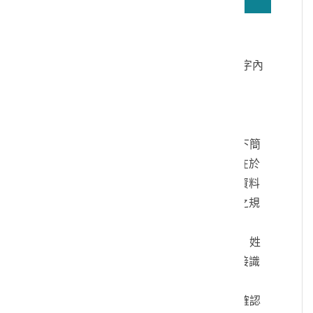
若無法正確播放驗證碼文字語音，請按
驗證碼文字連結
讀取驗證碼文字內
容
個人資料蒐集說明：
一、文化部及國立臺灣歷史博物館（以下簡
稱本館）取得您的個人資料，目的在於
本館進行相關訊息提供，您的個人資料
是受到個人資料保護法及相關法令之規
範。
二、您可依您的需要提供以下個人資料：姓
名、連絡方式或其他得以直接或間接識
別您個人之資料。
三、您同意本館以您所提供的個人資料確認