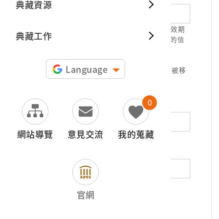
典藏資源
典藏出
1.請正確填寫以利確認信件寄達，並請於有效期
典藏工作
限( 7天 )內，完成信件驗證。凡未經您確認的信
件，本信箱將不予受理。
2.若您使用免費信箱(例如QQ、iCloud、
Language
yahoo、pchome信箱等)，本館的回信可能被移
至垃圾信件，或無法寄達，敬請留意。
0
地址（非必填）
網站導覽
意見交流
我的蒐藏
電話（非必填）
若為市內電話，請填寫區域號碼，如：02-
官網
12345678
*
內容（必填）