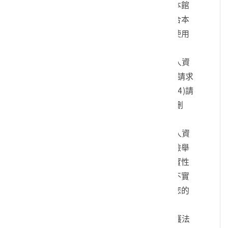
您的身份、與您進行連絡、提供您本館
各項相關服務及資訊，以及其他符合本
館組織章程所定業務等特定目的之使用
方式。
四、您可依個人資料保護法，就您的個人資
料向本館：(1)請求查詢或閱覽、(2)請求
製給複製本、(3)請求補充或更正、(4)請
求停止蒐集、處理及利用、(5)請求刪
除。
五、您可自由選擇是否提供本館您的個人資
料，但若您所提供之個人資料，經檢舉
或本館發現不足以確認您的身分真實性
或其他個人資料冒用、盜用、資料不實
等情形，本館有權暫時停止提供對您的
服務，若有不便之處敬請見諒。
六、您瞭解此一同意書符合個人資料保護法