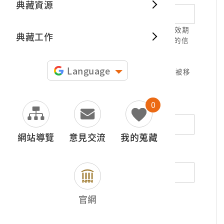
典藏資源
典藏出
1.請正確填寫以利確認信件寄達，並請於有效期
典藏工作
限( 7天 )內，完成信件驗證。凡未經您確認的信
件，本信箱將不予受理。
2.若您使用免費信箱(例如QQ、iCloud、
Language
yahoo、pchome信箱等)，本館的回信可能被移
至垃圾信件，或無法寄達，敬請留意。
0
地址（非必填）
網站導覽
意見交流
我的蒐藏
電話（非必填）
若為市內電話，請填寫區域號碼，如：02-
官網
12345678
*
內容（必填）