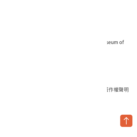
電話
06-3568889
傳真
06-3564981
地址
709025 臺南市安南區長和路一段250號
國立臺灣歷史博物館 著作權所有 © National Museum of
Taiwan History. All Rights reserved.
首頁於2023年12月更版
國立臺灣歷史博物館 Facebook 粉絲頁
國立臺灣歷史博物館 IG
國立臺灣歷史博物館 YouTube 頻道
問卷調查
個資保護
網路著作權聲明
隱私權宣告
網路安全政策