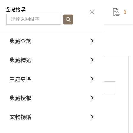
國立臺灣歷史博物館
查
全站搜尋
0
藏品檢
特色館
臺灣與
空間篇
申請說
捐贈流
Open D
典藏概
網站服務
意見交流
典藏查詢
分類瀏
重要古
看得見
時間篇
操作指
我要捐
3D數位
典藏制
意見交流
典藏精選
一般古
藏品故
人間篇
開始申
常見問
電子書
文物典
*
姓名（必填）
主題專區
世界記
影音專
案件進
典藏網
保存維
典藏授權
熱門藏
常見問
典藏空
性別：
男
女
X
不公開
文物捐贈
典藏專
*
電子郵件（必填）