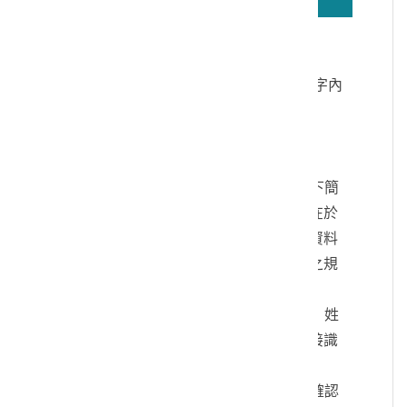
若無法正確播放驗證碼文字語音，請按
驗證碼文字連結
讀取驗證碼文字內
容
個人資料蒐集說明：
一、文化部及國立臺灣歷史博物館（以下簡
稱本館）取得您的個人資料，目的在於
本館進行相關訊息提供，您的個人資料
是受到個人資料保護法及相關法令之規
範。
二、您可依您的需要提供以下個人資料：姓
名、連絡方式或其他得以直接或間接識
別您個人之資料。
三、您同意本館以您所提供的個人資料確認