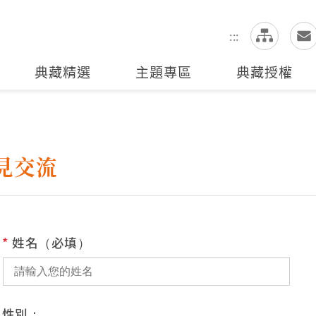
網
全站搜尋
:::
典藏精選
主題專區
典藏授權
見交流
*
姓名（必填）
性別：