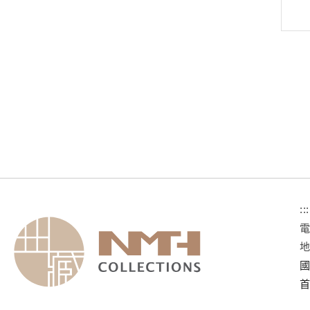
:::
國
首