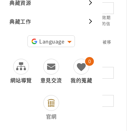
典藏資源
典藏出
1.請正確填寫以利確認信件寄達，並請於有效期
典藏工作
限( 7天 )內，完成信件驗證。凡未經您確認的信
件，本信箱將不予受理。
2.若您使用免費信箱(例如QQ、iCloud、
Language
yahoo、pchome信箱等)，本館的回信可能被移
至垃圾信件，或無法寄達，敬請留意。
0
地址（非必填）
網站導覽
意見交流
我的蒐藏
電話（非必填）
若為市內電話，請填寫區域號碼，如：02-
官網
12345678
*
內容（必填）