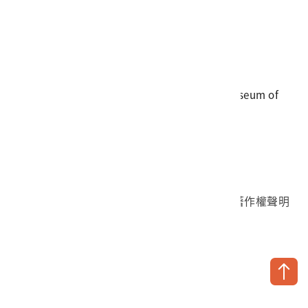
電話
06-3568889
傳真
06-3564981
地址
709025 臺南市安南區長和路一段250號
國立臺灣歷史博物館 著作權所有 © National Museum of
Taiwan History. All Rights reserved.
首頁於2023年12月更版
國立臺灣歷史博物館 Facebook 粉絲頁
國立臺灣歷史博物館 IG
國立臺灣歷史博物館 YouTube 頻道
問卷調查
個資保護
網路著作權聲明
隱私權宣告
網路安全政策