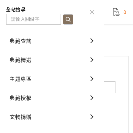
國立臺灣歷史博物館
查
全站搜尋
0
藏品檢
特色館
臺灣與
空間篇
申請說
捐贈流
Open D
典藏概
網站服務
意見交流
典藏查詢
分類瀏
重要古
看得見
時間篇
操作指
我要捐
3D數位
典藏制
意見交流
典藏精選
一般古
藏品故
人間篇
開始申
常見問
電子書
文物典
*
姓名（必填）
主題專區
世界記
影音專
案件進
典藏網
保存維
典藏授權
熱門藏
常見問
典藏空
性別：
男
女
X
不公開
文物捐贈
典藏專
*
電子郵件（必填）