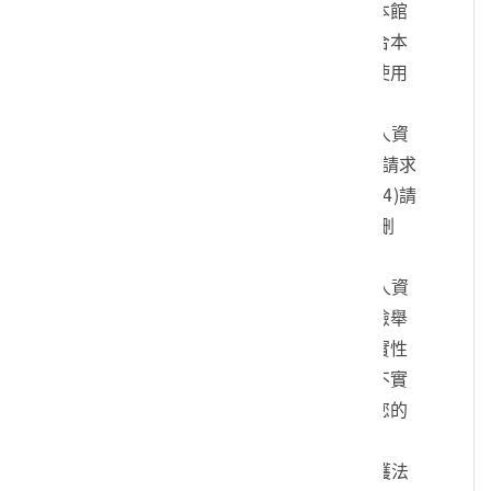
您的身份、與您進行連絡、提供您本館
各項相關服務及資訊，以及其他符合本
館組織章程所定業務等特定目的之使用
方式。
四、您可依個人資料保護法，就您的個人資
料向本館：(1)請求查詢或閱覽、(2)請求
製給複製本、(3)請求補充或更正、(4)請
求停止蒐集、處理及利用、(5)請求刪
除。
五、您可自由選擇是否提供本館您的個人資
料，但若您所提供之個人資料，經檢舉
或本館發現不足以確認您的身分真實性
或其他個人資料冒用、盜用、資料不實
等情形，本館有權暫時停止提供對您的
服務，若有不便之處敬請見諒。
六、您瞭解此一同意書符合個人資料保護法