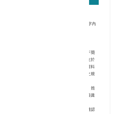
若無法正確播放驗證碼文字語音，請按
驗證碼文字連結
讀取驗證碼文字內
容
個人資料蒐集說明：
一、文化部及國立臺灣歷史博物館（以下簡
稱本館）取得您的個人資料，目的在於
本館進行相關訊息提供，您的個人資料
是受到個人資料保護法及相關法令之規
範。
二、您可依您的需要提供以下個人資料：姓
名、連絡方式或其他得以直接或間接識
別您個人之資料。
三、您同意本館以您所提供的個人資料確認