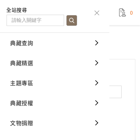
國立臺灣歷史博物館
查
全站搜尋
0
藏品檢
特色館
臺灣與
空間篇
申請說
捐贈流
Open D
典藏概
網站服務
意見交流
典藏查詢
分類瀏
重要古
看得見
時間篇
操作指
我要捐
3D數位
典藏制
意見交流
典藏精選
一般古
藏品故
人間篇
開始申
常見問
電子書
文物典
*
姓名（必填）
主題專區
世界記
影音專
案件進
典藏網
保存維
典藏授權
熱門藏
常見問
典藏空
性別：
男
女
X
不公開
文物捐贈
典藏專
*
電子郵件（必填）