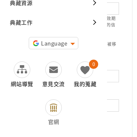
典藏資源
典藏出
1.請正確填寫以利確認信件寄達，並請於有效期
典藏工作
限( 7天 )內，完成信件驗證。凡未經您確認的信
件，本信箱將不予受理。
2.若您使用免費信箱(例如QQ、iCloud、
Language
yahoo、pchome信箱等)，本館的回信可能被移
至垃圾信件，或無法寄達，敬請留意。
0
地址（非必填）
網站導覽
意見交流
我的蒐藏
電話（非必填）
若為市內電話，請填寫區域號碼，如：02-
官網
12345678
*
內容（必填）