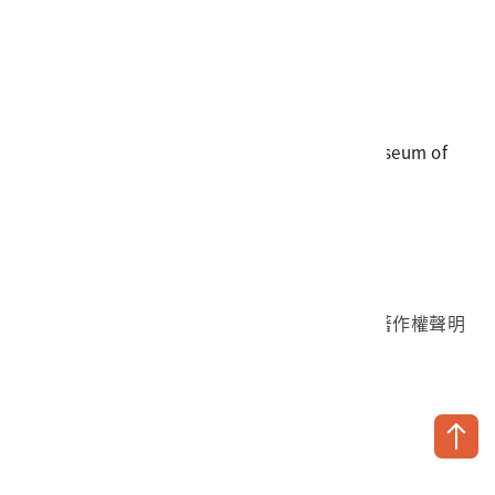
電話
06-3568889
傳真
06-3564981
地址
709025 臺南市安南區長和路一段250號
國立臺灣歷史博物館 著作權所有 © National Museum of
Taiwan History. All Rights reserved.
首頁於2023年12月更版
國立臺灣歷史博物館 Facebook 粉絲頁
國立臺灣歷史博物館 IG
國立臺灣歷史博物館 YouTube 頻道
問卷調查
個資保護
網路著作權聲明
隱私權宣告
網路安全政策