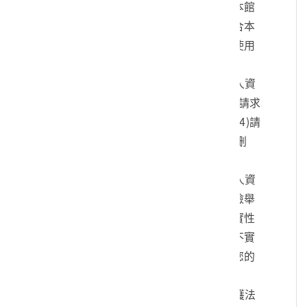
您的身份、與您進行連絡、提供您本館
各項相關服務及資訊，以及其他符合本
館組織章程所定業務等特定目的之使用
方式。
四、您可依個人資料保護法，就您的個人資
料向本館：(1)請求查詢或閱覽、(2)請求
製給複製本、(3)請求補充或更正、(4)請
求停止蒐集、處理及利用、(5)請求刪
除。
五、您可自由選擇是否提供本館您的個人資
料，但若您所提供之個人資料，經檢舉
或本館發現不足以確認您的身分真實性
或其他個人資料冒用、盜用、資料不實
等情形，本館有權暫時停止提供對您的
服務，若有不便之處敬請見諒。
六、您瞭解此一同意書符合個人資料保護法