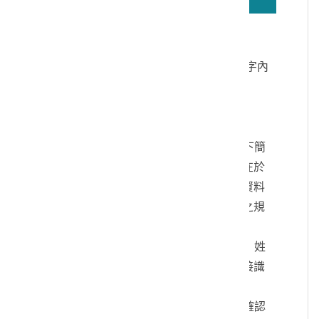
若無法正確播放驗證碼文字語音，請按
驗證碼文字連結
讀取驗證碼文字內
容
個人資料蒐集說明：
一、文化部及國立臺灣歷史博物館（以下簡
稱本館）取得您的個人資料，目的在於
本館進行相關訊息提供，您的個人資料
是受到個人資料保護法及相關法令之規
範。
二、您可依您的需要提供以下個人資料：姓
名、連絡方式或其他得以直接或間接識
別您個人之資料。
三、您同意本館以您所提供的個人資料確認