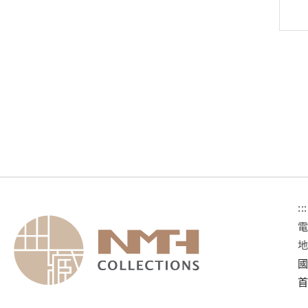
:::
國
首