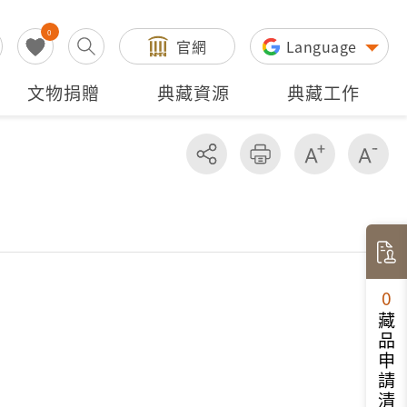
0
官網
Language
文物捐贈
典藏資源
典藏工作
分享
友善列印
增加字級
減
0
藏品申請清單