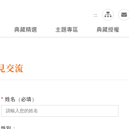
網
全站搜尋
:::
典藏精選
主題專區
典藏授權
見交流
*
姓名（必填）
性別：