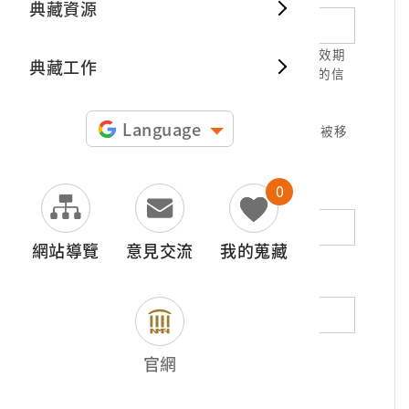
典藏資源
典藏出
1.請正確填寫以利確認信件寄達，並請於有效期
典藏工作
限( 7天 )內，完成信件驗證。凡未經您確認的信
件，本信箱將不予受理。
2.若您使用免費信箱(例如QQ、iCloud、
Language
yahoo、pchome信箱等)，本館的回信可能被移
至垃圾信件，或無法寄達，敬請留意。
0
地址（非必填）
網站導覽
意見交流
我的蒐藏
電話（非必填）
若為市內電話，請填寫區域號碼，如：02-
官網
12345678
*
內容（必填）