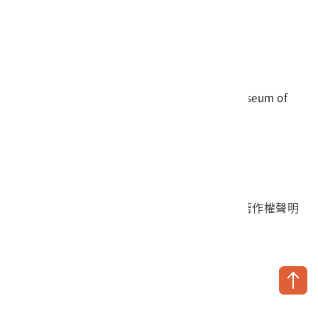
電話
06-3568889
傳真
06-3564981
地址
709025 臺南市安南區長和路一段250號
國立臺灣歷史博物館 著作權所有 © National Museum of
Taiwan History. All Rights reserved.
首頁於2023年12月更版
國立臺灣歷史博物館 Facebook 粉絲頁
國立臺灣歷史博物館 IG
國立臺灣歷史博物館 YouTube 頻道
問卷調查
個資保護
網路著作權聲明
隱私權宣告
網路安全政策