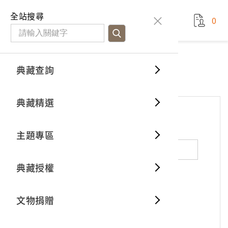
國立臺灣歷史博物館
查
全站搜尋
0
藏品檢
特色館
臺灣與
空間篇
申請說
捐贈流
Open D
典藏概
網站服務
意見交流
典藏查詢
分類瀏
重要古
看得見
時間篇
操作指
我要捐
3D數位
典藏制
意見交流
典藏精選
一般古
藏品故
人間篇
開始申
常見問
電子書
文物典
*
姓名（必填）
主題專區
世界記
影音專
案件進
典藏網
保存維
典藏授權
熱門藏
常見問
典藏空
性別：
男
女
X
不公開
文物捐贈
典藏專
*
電子郵件（必填）