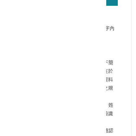
若無法正確播放驗證碼文字語音，請按
驗證碼文字連結
讀取驗證碼文字內
容
個人資料蒐集說明：
一、文化部及國立臺灣歷史博物館（以下簡
稱本館）取得您的個人資料，目的在於
本館進行相關訊息提供，您的個人資料
是受到個人資料保護法及相關法令之規
範。
二、您可依您的需要提供以下個人資料：姓
名、連絡方式或其他得以直接或間接識
別您個人之資料。
三、您同意本館以您所提供的個人資料確認