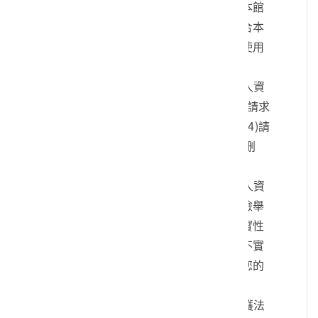
您的身份、與您進行連絡、提供您本館
各項相關服務及資訊，以及其他符合本
館組織章程所定業務等特定目的之使用
方式。
四、您可依個人資料保護法，就您的個人資
料向本館：(1)請求查詢或閱覽、(2)請求
製給複製本、(3)請求補充或更正、(4)請
求停止蒐集、處理及利用、(5)請求刪
除。
五、您可自由選擇是否提供本館您的個人資
料，但若您所提供之個人資料，經檢舉
或本館發現不足以確認您的身分真實性
或其他個人資料冒用、盜用、資料不實
等情形，本館有權暫時停止提供對您的
服務，若有不便之處敬請見諒。
六、您瞭解此一同意書符合個人資料保護法