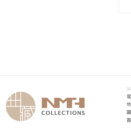
:::
國
首