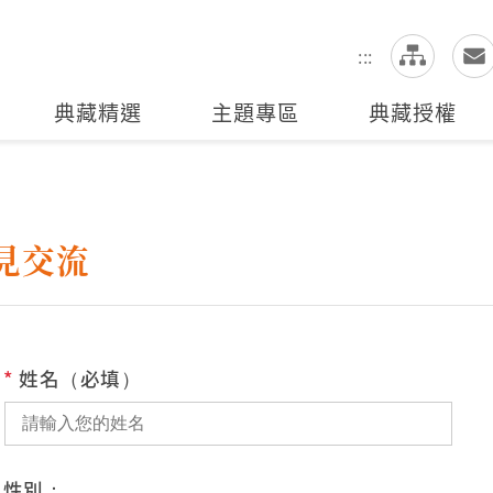
網
全站搜尋
:::
典藏精選
主題專區
典藏授權
見交流
*
姓名（必填）
性別：