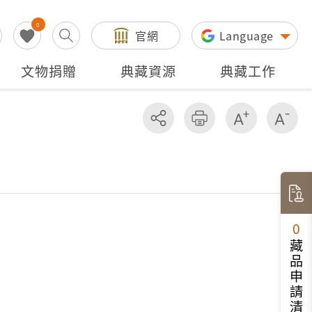
0
官網
Language
文物捐贈
典藏資源
典藏工作
分享
友善列印
增加字級
減
0
藏品申請清單