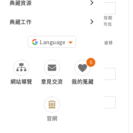
典藏資源
典藏出
1.請正確填寫以利確認信件寄達，並請於有效期
典藏工作
限( 7天 )內，完成信件驗證。凡未經您確認的信
件，本信箱將不予受理。
2.若您使用免費信箱(例如QQ、iCloud、
Language
yahoo、pchome信箱等)，本館的回信可能被移
至垃圾信件，或無法寄達，敬請留意。
0
地址（非必填）
網站導覽
意見交流
我的蒐藏
電話（非必填）
若為市內電話，請填寫區域號碼，如：02-
官網
12345678
*
內容（必填）