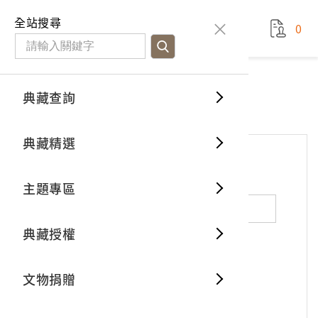
國立臺灣歷史博物館
查
全站搜尋
0
藏品檢
特色館
臺灣與
空間篇
申請說
捐贈流
Open D
典藏概
網站服務
意見交流
典藏查詢
分類瀏
重要古
看得見
時間篇
操作指
我要捐
3D數位
典藏制
意見交流
典藏精選
一般古
藏品故
人間篇
開始申
常見問
電子書
文物典
*
姓名（必填）
主題專區
世界記
影音專
案件進
典藏網
保存維
典藏授權
熱門藏
常見問
典藏空
性別：
男
女
X
不公開
文物捐贈
典藏專
*
電子郵件（必填）