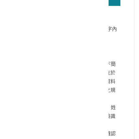
若無法正確播放驗證碼文字語音，請按
驗證碼文字連結
讀取驗證碼文字內
容
個人資料蒐集說明：
一、文化部及國立臺灣歷史博物館（以下簡
稱本館）取得您的個人資料，目的在於
本館進行相關訊息提供，您的個人資料
是受到個人資料保護法及相關法令之規
範。
二、您可依您的需要提供以下個人資料：姓
名、連絡方式或其他得以直接或間接識
別您個人之資料。
三、您同意本館以您所提供的個人資料確認