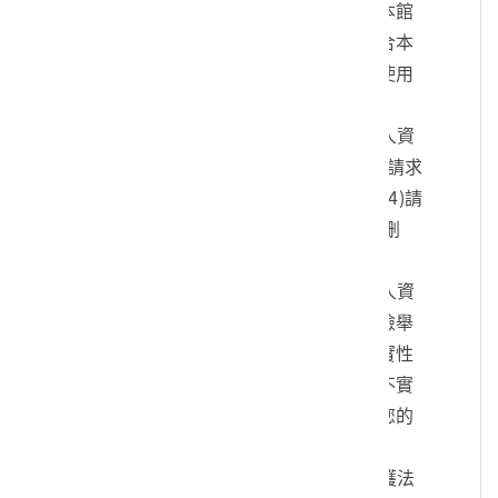
您的身份、與您進行連絡、提供您本館
各項相關服務及資訊，以及其他符合本
館組織章程所定業務等特定目的之使用
方式。
四、您可依個人資料保護法，就您的個人資
料向本館：(1)請求查詢或閱覽、(2)請求
製給複製本、(3)請求補充或更正、(4)請
求停止蒐集、處理及利用、(5)請求刪
除。
五、您可自由選擇是否提供本館您的個人資
料，但若您所提供之個人資料，經檢舉
或本館發現不足以確認您的身分真實性
或其他個人資料冒用、盜用、資料不實
等情形，本館有權暫時停止提供對您的
服務，若有不便之處敬請見諒。
六、您瞭解此一同意書符合個人資料保護法