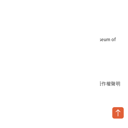
電話
06-3568889
傳真
06-3564981
地址
709025 臺南市安南區長和路一段250號
國立臺灣歷史博物館 著作權所有 © National Museum of
Taiwan History. All Rights reserved.
首頁於2023年12月更版
國立臺灣歷史博物館 Facebook 粉絲頁
國立臺灣歷史博物館 IG
國立臺灣歷史博物館 YouTube 頻道
問卷調查
個資保護
網路著作權聲明
隱私權宣告
網路安全政策