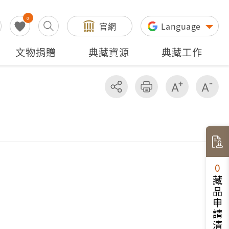
0
官網
Language
文物捐贈
典藏資源
典藏工作
分享
友善列印
增加字級
減
0
藏品申請清單