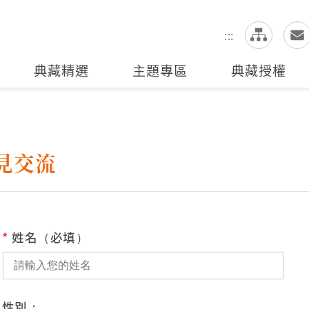
網
全站搜尋
:::
典藏精選
主題專區
典藏授權
見交流
*
姓名（必填）
性別：