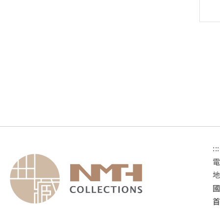
:::
國
首